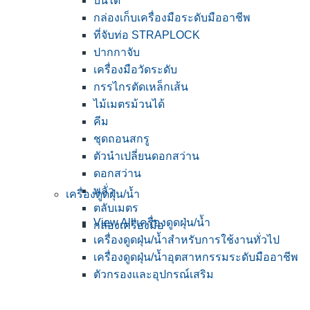
บันได
กล่องเก็บเครื่องมือระดับมืออาชีพ
ที่จับท่อ STRAPLOCK
ปากกาจับ
เครื่องมือวัดระดับ
กรรไกรตัดเหล็กเส้น
ไม้เมตรม้วนได้
คีม
ชุดถอนสกรู
ตัวนำเปลี่ยนดอกสว่าน
ดอกสว่าน
พลั่ว
เครื่องดูดฝุ่น/น้ำ
ตลับเมตร
View All เครื่องดูดฝุ่น/น้ำ
กล่องเครื่องมือ
เครื่องดูดฝุ่น/น้ำสำหรับการใช้งานทั่วไป
เครื่องดูดฝุ่น/น้ำอุตสาหกรรมระดับมืออาชีพ
ตัวกรองและอุปกรณ์เสริม