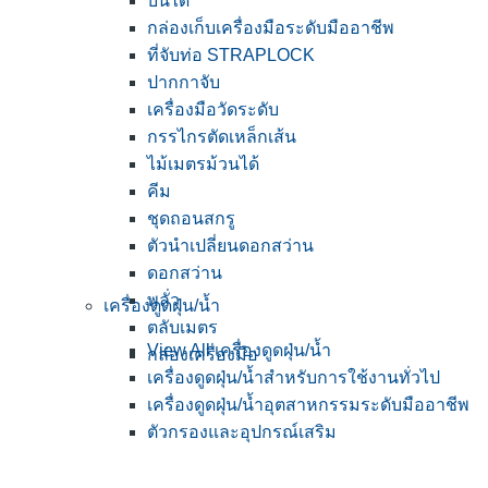
บันได
กล่องเก็บเครื่องมือระดับมืออาชีพ
ที่จับท่อ STRAPLOCK
ปากกาจับ
เครื่องมือวัดระดับ
กรรไกรตัดเหล็กเส้น
ไม้เมตรม้วนได้
คีม
ชุดถอนสกรู
ตัวนำเปลี่ยนดอกสว่าน
ดอกสว่าน
พลั่ว
เครื่องดูดฝุ่น/น้ำ
ตลับเมตร
View All เครื่องดูดฝุ่น/น้ำ
กล่องเครื่องมือ
เครื่องดูดฝุ่น/น้ำสำหรับการใช้งานทั่วไป
เครื่องดูดฝุ่น/น้ำอุตสาหกรรมระดับมืออาชีพ
ตัวกรองและอุปกรณ์เสริม