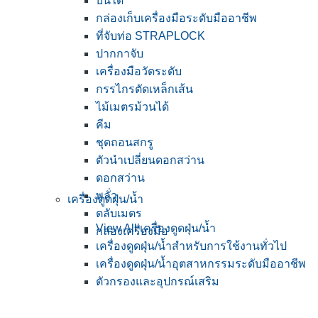
บันได
กล่องเก็บเครื่องมือระดับมืออาชีพ
ที่จับท่อ STRAPLOCK
ปากกาจับ
เครื่องมือวัดระดับ
กรรไกรตัดเหล็กเส้น
ไม้เมตรม้วนได้
คีม
ชุดถอนสกรู
ตัวนำเปลี่ยนดอกสว่าน
ดอกสว่าน
พลั่ว
เครื่องดูดฝุ่น/น้ำ
ตลับเมตร
View All เครื่องดูดฝุ่น/น้ำ
กล่องเครื่องมือ
เครื่องดูดฝุ่น/น้ำสำหรับการใช้งานทั่วไป
เครื่องดูดฝุ่น/น้ำอุตสาหกรรมระดับมืออาชีพ
ตัวกรองและอุปกรณ์เสริม