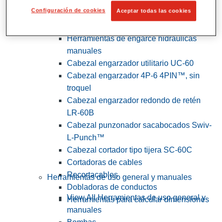
Configuración de cookies
Aceptar todas las cookies
View All Herramientas de servicios
públicos y de electricistas
Herramientas de engarce hidráulicas
manuales
Cabezal engarzador utilitario UC-60
Cabezal engarzador 4P-6 4PIN™, sin
troquel
Cabezal engarzador redondo de retén
LR-60B
Cabezal punzonador sacabocados Swiv-
L-Punch™
Cabezal cortador tipo tijera SC-60C
Cortadoras de cables
Recortacables
Herramientas de uso general y manuales
Dobladoras de conductos
View All Herramientas de uso general y
Herramientas para calcular dimensiones
manuales