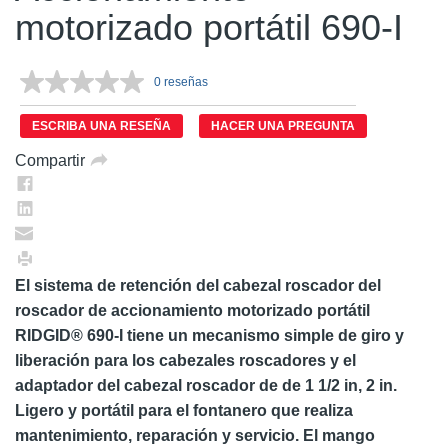
motorizado portátil 690-I
0 reseñas
Sin
puntuación.
Enlace
ESCRIBA UNA RESEÑA
HACER UNA PREGUNTA
en
la
Compartir
misma
página.
El sistema de retención del cabezal roscador del
roscador de accionamiento motorizado portátil
RIDGID® 690-I tiene un mecanismo simple de giro y
liberación para los cabezales roscadores y el
adaptador del cabezal roscador de de 1 1/2 in, 2 in.
Ligero y portátil para el fontanero que realiza
mantenimiento, reparación y servicio. El mango