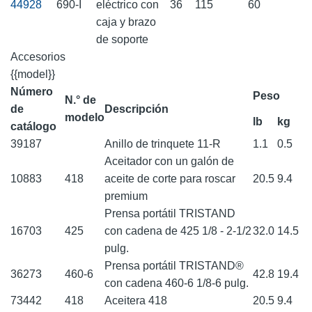
44928
690-I
eléctrico con
36
115
60
caja y brazo
de soporte
Accesorios
{{model}}
Número
Peso
N.° de
de
Descripción
modelo
lb
kg
catálogo
39187
Anillo de trinquete 11-R
1.1
0.5
Aceitador con un galón de
10883
418
aceite de corte para roscar
20.5
9.4
premium
Prensa portátil TRISTAND
16703
425
con cadena de 425 1/8 - 2-1/2
32.0
14.5
pulg.
Prensa portátil TRISTAND®
36273
460-6
42.8
19.4
con cadena 460-6 1/8-6 pulg.
73442
418
Aceitera 418
20.5
9.4