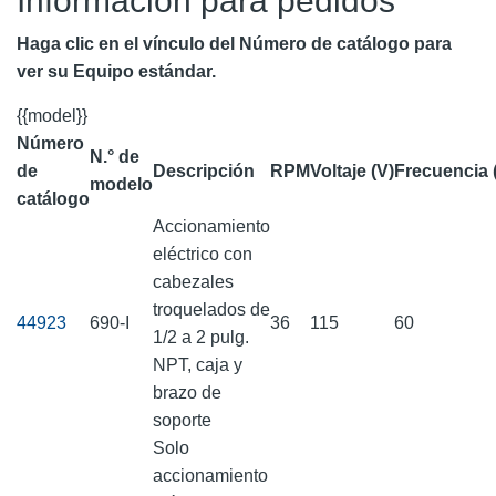
Información para pedidos
Haga clic en el vínculo del Número de catálogo para
ver su Equipo estándar.
{{model}}
Número
N.° de
de
Descripción
RPM
Voltaje (V)
Frecuencia 
modelo
catálogo
Accionamiento
eléctrico con
cabezales
troquelados de
44923
690-I
36
115
60
1/2 a 2 pulg.
NPT, caja y
brazo de
soporte
Solo
accionamiento