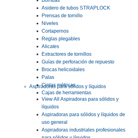
Bombas
Asidero de tubos STRAPLOCK
Prensas de tornillo
Niveles
Cortapernos
Reglas plegables
Alicates
Extractores de tornillos
Guías de perforación de repuesto
Brocas helicoidales
Palas
Cintas métricas
Aspiradoras para sólidos y líquidos
Cajas de herramientas
View All Aspiradoras para sólidos y
líquidos
Aspiradoras para sólidos y líquidos de
uso general
Aspiradoras industriales profesionales
para sólidos y líquidos