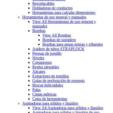
Recortacables
Dobladoras de conductos
Herramientas para calcular dimensiones
Herramientas de uso general y manuales
View All Herramientas de uso general y
manuales
Bombas
View All Bombas
Bombas de sumidero
Bombas para aguas negras y efluentes
Asidero de tubos STRAPLOCK
Prensas de tornillo
Niveles
Cortapernos
Reglas plegables
Alicates
Extractores de tornillos
Guías de perforación de repuesto
Brocas helicoidales
Palas
Cintas métricas
Cajas de herramientas
Aspiradoras para sólidos y líquidos
View All Aspiradoras para sólidos y líquidos
Aspiradoras para sólidos y líquidos de uso