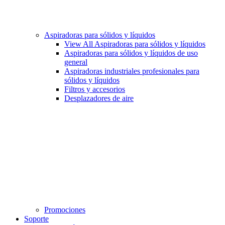
Aspiradoras para sólidos y líquidos
View All Aspiradoras para sólidos y líquidos
Aspiradoras para sólidos y líquidos de uso
general
Aspiradoras industriales profesionales para
sólidos y líquidos
Filtros y accesorios
Desplazadores de aire
Promociones
Soporte