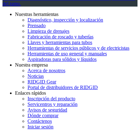
del ramo.
Nuestras herramientas
Diagnóstico, inspección y localización
Prensado
Limpieza de drenajes
Fabricación de roscado y tuberías
Llaves y herramientas para tubos
Herramientas de servicios públicos y de electricistas
Herramientas de uso general y manuales
Aspiradoras para sólidos y líquidos
Nuestra empresa
Acerca de nosotros
Noticias
RIDGID Gear
Portal de distribuidores de RIDGID
Enlaces rápidos
Inscripción del producto
Servicentros y reparación
Avisos de seguridad
Dónde comprar
Contáctenos
Iniciar sesión
INGRESE EN LA LISTA DE DIRECCIONES DE RIDGID