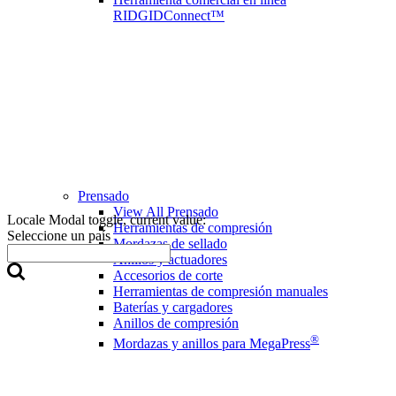
RIDGIDConnect™
Prensado
View All Prensado
Locale Modal toggle, current value:
Herramientas de compresión
Seleccione un país
Mordazas de sellado
Anillos y actuadores
Accesorios de corte
Herramientas de compresión manuales
Baterías y cargadores
Anillos de compresión
®
Mordazas y anillos para MegaPress