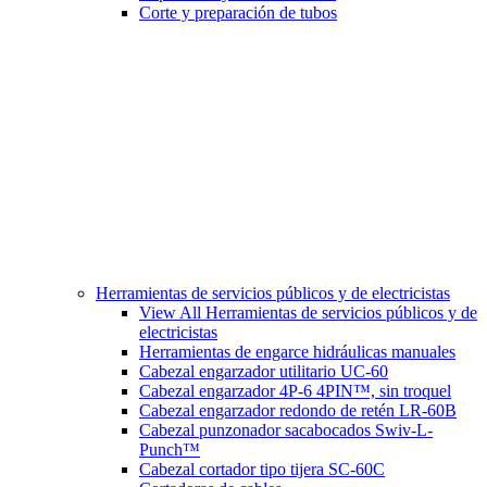
Corte y preparación de tubos
Herramientas de servicios públicos y de electricistas
View All Herramientas de servicios públicos y de
electricistas
Herramientas de engarce hidráulicas manuales
Cabezal engarzador utilitario UC-60
Cabezal engarzador 4P-6 4PIN™, sin troquel
Cabezal engarzador redondo de retén LR-60B
Cabezal punzonador sacabocados Swiv-L-
Punch™
Cabezal cortador tipo tijera SC-60C