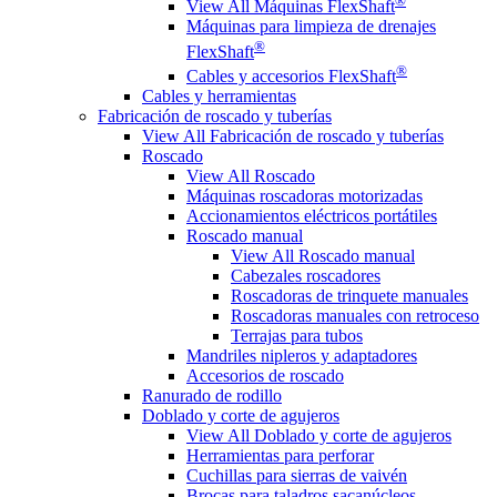
®
View All Máquinas FlexShaft
Máquinas para limpieza de drenajes
®
FlexShaft
®
Cables y accesorios FlexShaft
Cables y herramientas
Fabricación de roscado y tuberías
View All Fabricación de roscado y tuberías
Roscado
View All Roscado
Máquinas roscadoras motorizadas
Accionamientos eléctricos portátiles
Roscado manual
View All Roscado manual
Cabezales roscadores
Roscadoras de trinquete manuales
Roscadoras manuales con retroceso
Terrajas para tubos
Mandriles nipleros y adaptadores
Accesorios de roscado
Ranurado de rodillo
Doblado y corte de agujeros
View All Doblado y corte de agujeros
Herramientas para perforar
Cuchillas para sierras de vaivén
Brocas para taladros sacanúcleos