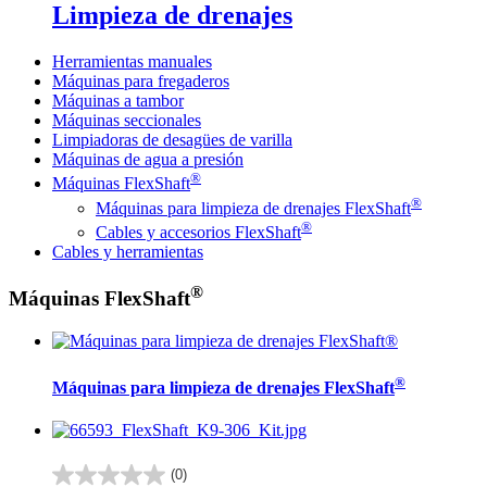
Limpieza de drenajes
Herramientas manuales
Máquinas para fregaderos
Máquinas a tambor
Máquinas seccionales
Limpiadoras de desagües de varilla
Máquinas de agua a presión
®
Máquinas FlexShaft
®
Máquinas para limpieza de drenajes FlexShaft
®
Cables y accesorios FlexShaft
Cables y herramientas
®
Máquinas FlexShaft
®
Máquinas para limpieza de drenajes FlexShaft
(0)
0.0