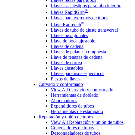
Llaves rectas para tubos
Llaves sacatestigos para tubo interior
®
Llaves RapidGrip
Llaves para extremos de tubos
®
Llave Raprench
Llaves de tubo de ajuste transversal
Llaves hexagonales
Llave de boca ajustable
Llaves de cadena
Llaves de palanca compuesta
Llave de tenazas de cadena
Llaves de correa
Llaves ajustables
Llaves para usos específicos
Piezas de llaves
Curvado y conformado
View All Curvado y conformado
Herramientas de doblado
Abocinadores
Expandidores de tubos
Herramientas de estampado
Reparación y unión de tubos
View All Reparación y unión de tubos
Congeladores de tubos
Descongeladores de tubos