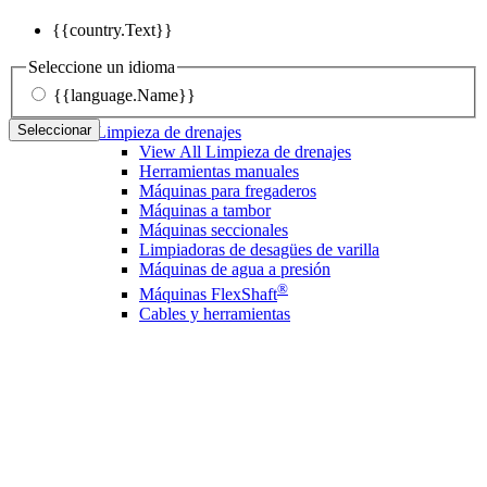
{{country.Text}}
Seleccione un idioma
{{language.Name}}
Seleccionar
Limpieza de drenajes
View All Limpieza de drenajes
Herramientas manuales
Máquinas para fregaderos
Máquinas a tambor
Máquinas seccionales
Limpiadoras de desagües de varilla
Máquinas de agua a presión
®
Máquinas FlexShaft
Cables y herramientas