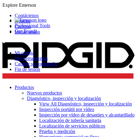
Explore Emerson
Contáctenos
Noticias
Professional Tools
Carreras
Our Brands
Iniciar sesión
Mi cuenta
Mis herramientas
Cambie su contraseña
Fin de sesión
Productos
Nuevos productos
Diagnóstico, inspección y localización
View All Diagnóstico, inspección y localización
Inspección portátil por vídeo
Inspección por vídeo de desagües y alcantarillado
Localización de tubería sanitaria
Localización de servicios públicos
Prueba y medición
Herramienta comercial en línea