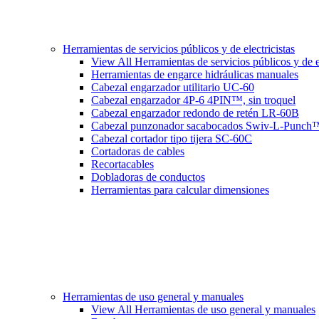
Herramientas de servicios públicos y de electricistas
View All Herramientas de servicios públicos y de el
Herramientas de engarce hidráulicas manuales
Cabezal engarzador utilitario UC-60
Cabezal engarzador 4P-6 4PIN™, sin troquel
Cabezal engarzador redondo de retén LR-60B
Cabezal punzonador sacabocados Swiv-L-Punch
Cabezal cortador tipo tijera SC-60C
Cortadoras de cables
Recortacables
Dobladoras de conductos
Herramientas para calcular dimensiones
Herramientas de uso general y manuales
View All Herramientas de uso general y manuales