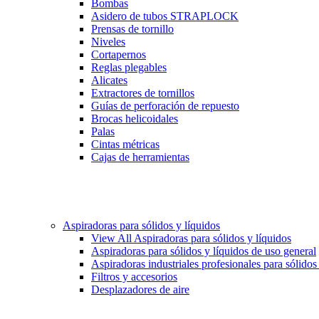
Bombas
Asidero de tubos STRAPLOCK
Prensas de tornillo
Niveles
Cortapernos
Reglas plegables
Alicates
Extractores de tornillos
Guías de perforación de repuesto
Brocas helicoidales
Palas
Cintas métricas
Cajas de herramientas
Aspiradoras para sólidos y líquidos
View All Aspiradoras para sólidos y líquidos
Aspiradoras para sólidos y líquidos de uso general
Aspiradoras industriales profesionales para sólidos
Filtros y accesorios
Desplazadores de aire