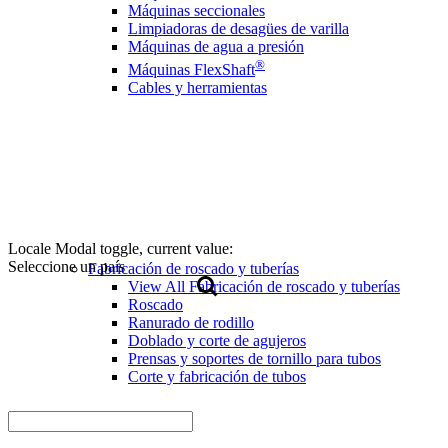
Máquinas seccionales
Limpiadoras de desagües de varilla
Máquinas de agua a presión
®
Máquinas FlexShaft
Cables y herramientas
Locale Modal toggle, current value:
Seleccione un país
Fabricación de roscado y tuberías
View All Fabricación de roscado y tuberías
Roscado
Ranurado de rodillo
Doblado y corte de agujeros
Prensas y soportes de tornillo para tubos
Corte y fabricación de tubos