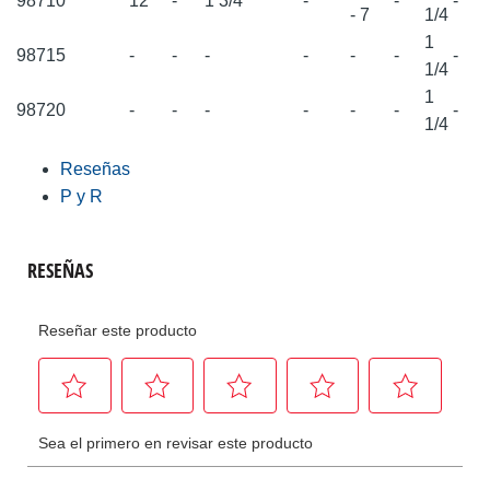
98710
12
-
1 3/4
-
-
-
- 7
1/4
1
98715
-
-
-
-
-
-
-
1/4
1
98720
-
-
-
-
-
-
-
1/4
Reseñas
P y R