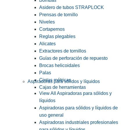
Bombas
Asidero de tubos STRAPLOCK
Prensas de tornillo
Niveles
Cortapernos
Reglas plegables
Alicates
Extractores de tornillos
Guías de perforación de repuesto
Brocas helicoidales
Palas
Cintas métricas
Aspiradoras para sólidos y líquidos
Cajas de herramientas
View All Aspiradoras para sólidos y
líquidos
Aspiradoras para sólidos y líquidos de
uso general
Aspiradoras industriales profesionales
para sólidos y líquidos