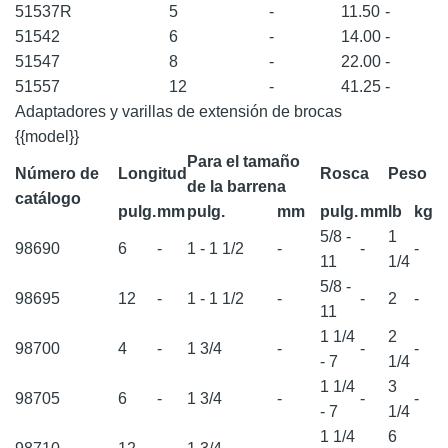
51537R
5
-
11.50
-
51542
6
-
14.00
-
51547
8
-
22.00
-
51557
12
-
41.25
-
Adaptadores y varillas de extensión de brocas
{{model}}
Para el tamaño
Número de
Longitud
Rosca
Peso
de la barrena
catálogo
pulg.
mm
pulg.
mm
pulg.
mm
lb
kg
5/8 -
1
98690
6
-
1 - 1 1/2
-
-
-
11
1/4
5/8 -
98695
12
-
1 - 1 1/2
-
-
2
-
11
1 1/4
2
98700
4
-
1 3/4
-
-
-
- 7
1/4
1 1/4
3
98705
6
-
1 3/4
-
-
-
- 7
1/4
1 1/4
6