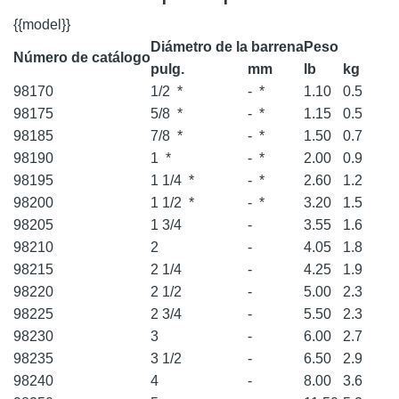
{{model}}
Diámetro de la barrena
Peso
Número de catálogo
pulg.
mm
lb
kg
98170
1/2
*
-
*
1.10
0.5
98175
5/8
*
-
*
1.15
0.5
98185
7/8
*
-
*
1.50
0.7
98190
1
*
-
*
2.00
0.9
98195
1 1/4
*
-
*
2.60
1.2
98200
1 1/2
*
-
*
3.20
1.5
98205
1 3/4
-
3.55
1.6
98210
2
-
4.05
1.8
98215
2 1/4
-
4.25
1.9
98220
2 1/2
-
5.00
2.3
98225
2 3/4
-
5.50
2.3
98230
3
-
6.00
2.7
98235
3 1/2
-
6.50
2.9
98240
4
-
8.00
3.6