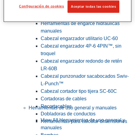
Configuración de cookies
Aceptar todas las cookies
View All Herramientas de servicios
públicos y de electricistas
Herramientas de engarce hidráulicas
manuales
Cabezal engarzador utilitario UC-60
Cabezal engarzador 4P-6 4PIN™, sin
troquel
Cabezal engarzador redondo de retén
LR-60B
Cabezal punzonador sacabocados Swiv-
L-Punch™
Cabezal cortador tipo tijera SC-60C
Cortadoras de cables
Recortacables
Herramientas de uso general y manuales
Dobladoras de conductos
View All Herramientas de uso general y
Herramientas para calcular dimensiones
manuales