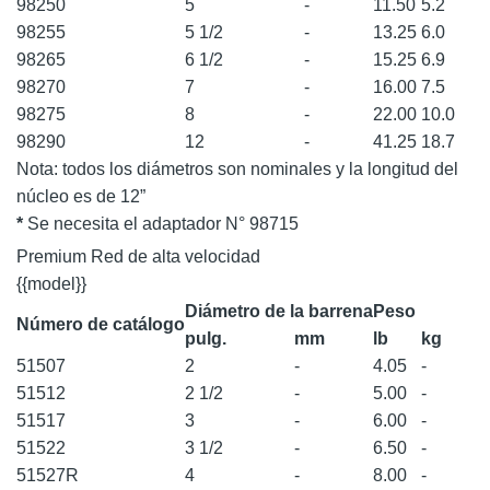
98250
5
-
11.50
5.2
98255
5 1/2
-
13.25
6.0
98265
6 1/2
-
15.25
6.9
98270
7
-
16.00
7.5
98275
8
-
22.00
10.0
98290
12
-
41.25
18.7
Nota: todos los diámetros son nominales y la longitud del
núcleo es de 12”
*
Se necesita el adaptador N° 98715
Premium Red de alta velocidad
{{model}}
Diámetro de la barrena
Peso
Número de catálogo
pulg.
mm
lb
kg
51507
2
-
4.05
-
51512
2 1/2
-
5.00
-
51517
3
-
6.00
-
51522
3 1/2
-
6.50
-
51527R
4
-
8.00
-