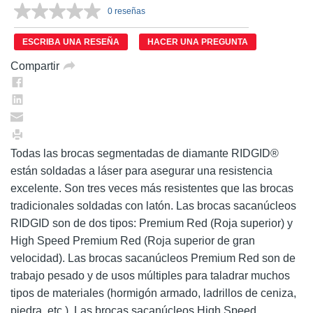
0 reseñas
Sin
puntuación.
Enlace
ESCRIBA UNA RESEÑA
HACER UNA PREGUNTA
en
la
Compartir
misma
página.
Todas las brocas segmentadas de diamante RIDGID®
están soldadas a láser para asegurar una resistencia
excelente. Son tres veces más resistentes que las brocas
tradicionales soldadas con latón. Las brocas sacanúcleos
RIDGID son de dos tipos: Premium Red (Roja superior) y
High Speed Premium Red (Roja superior de gran
velocidad). Las brocas sacanúcleos Premium Red son de
trabajo pesado y de usos múltiples para taladrar muchos
tipos de materiales (hormigón armado, ladrillos de ceniza,
piedra, etc.). Las brocas sacanúcleos High Speed