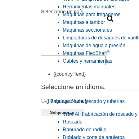
Herramientas manuales
Seleccione un país
Máquinas para fregaderos
Máquinas a tambor
Máquinas seccionales
Limpiadoras de desagües de varill
Máquinas de agua a presión
®
Máquinas FlexShaft
Cables y herramientas
{{country.Text}}
Seleccione un idioma
{{language.Name}}
Fabricación de roscado y tuberías
Seleccionar
View All Fabricación de roscado y 
Roscado
Ranurado de rodillo
Doblado y corte de agujeros