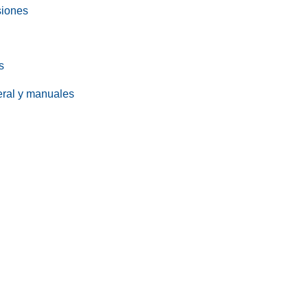
siones
s
eral y manuales