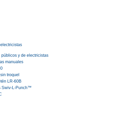
electricistas
públicos y de electricistas
cas manuales
60
in troquel
etén LR-60B
s Swiv-L-Punch™
C