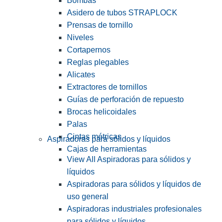
Bombas
Asidero de tubos STRAPLOCK
Prensas de tornillo
Niveles
Cortapernos
Reglas plegables
Alicates
Extractores de tornillos
Guías de perforación de repuesto
Brocas helicoidales
Palas
Cintas métricas
Aspiradoras para sólidos y líquidos
Cajas de herramientas
View All Aspiradoras para sólidos y
líquidos
Aspiradoras para sólidos y líquidos de
uso general
Aspiradoras industriales profesionales
para sólidos y líquidos