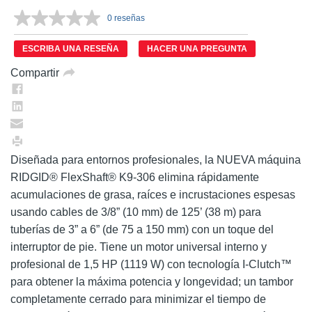
0 reseñas
Sin
puntuación.
Enlace
ESCRIBA UNA RESEÑA
HACER UNA PREGUNTA
en
la
Compartir
misma
página.
Diseñada para entornos profesionales, la NUEVA máquina
RIDGID® FlexShaft® K9-306 elimina rápidamente
acumulaciones de grasa, raíces e incrustaciones espesas
usando cables de 3/8” (10 mm) de 125’ (38 m) para
tuberías de 3” a 6” (de 75 a 150 mm) con un toque del
interruptor de pie. Tiene un motor universal interno y
profesional de 1,5 HP (1119 W) con tecnología I-Clutch™
para obtener la máxima potencia y longevidad; un tambor
completamente cerrado para minimizar el tiempo de