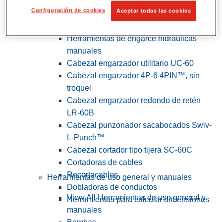
Configuración de cookies
Aceptar todas las cookies
View All Herramientas de servicios
públicos y de electricistas
Herramientas de engarce hidráulicas
manuales
Cabezal engarzador utilitario UC-60
Cabezal engarzador 4P-6 4PIN™, sin
troquel
Cabezal engarzador redondo de retén
LR-60B
Cabezal punzonador sacabocados Swiv-
L-Punch™
Cabezal cortador tipo tijera SC-60C
Cortadoras de cables
Recortacables
Herramientas de uso general y manuales
Dobladoras de conductos
View All Herramientas de uso general y
Herramientas para calcular dimensiones
manuales