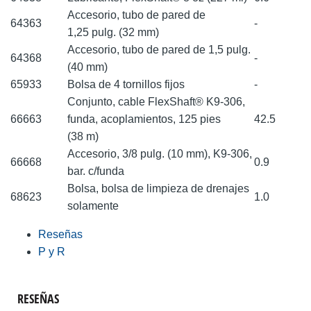
Accesorio, tubo de pared de
64363
-
1,25 pulg. (32 mm)
Accesorio, tubo de pared de 1,5 pulg.
64368
-
(40 mm)
65933
Bolsa de 4 tornillos fijos
-
Conjunto, cable FlexShaft® K9-306,
66663
funda, acoplamientos, 125 pies
42.5
(38 m)
Accesorio, 3/8 pulg. (10 mm), K9-306,
66668
0.9
bar. c/funda
Bolsa, bolsa de limpieza de drenajes
68623
1.0
solamente
Reseñas
P y R