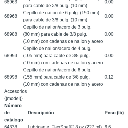
68963
0.00
para cable de 3/8 pulg. (10 mm)
Cepillo de nailon de 6 pulg. (150 mm)
68968
0.00
para cable de 3/8 pulg. (10 mm)
Cepillo de nailon/acero de 3 pulg.
68988
(80 mm) para cable de 3/8 pulg.
0.00
(10 mm) con cadenas de nailon y acero
Cepillo de nailon/acero de 4 pulg.
68993
(105 mm) para cable de 3/8 pulg.
0.00
(10 mm) con cadenas de nailon y acero
Cepillo de nailon/acero de 6 pulg.
68998
(155 mm) para cable de 3/8 pulg.
0.12
(10 mm) con cadenas de nailon y acero
Accesorios
{{model}}
Número
de
Descripción
Peso (lb)
catálogo
64338
Lubricante, FlexShaft® 8 oz (227 ml)
6.6