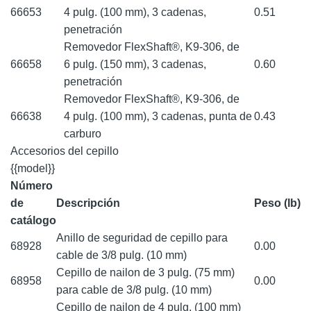
66653
4 pulg. (100 mm), 3 cadenas,
0.51
penetración
Removedor FlexShaft®, K9-306, de
66658
6 pulg. (150 mm), 3 cadenas,
0.60
penetración
Removedor FlexShaft®, K9-306, de
66638
4 pulg. (100 mm), 3 cadenas, punta de
0.43
carburo
Accesorios del cepillo
{{model}}
Número
de
Descripción
Peso (lb)
catálogo
Anillo de seguridad de cepillo para
68928
0.00
cable de 3/8 pulg. (10 mm)
Cepillo de nailon de 3 pulg. (75 mm)
68958
0.00
para cable de 3/8 pulg. (10 mm)
Cepillo de nailon de 4 pulg. (100 mm)