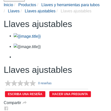
Inicio
Productos
Llaves y herramientas para tubos
Llaves
Llaves ajustables
Llaves ajustables
Llaves ajustables
Llaves ajustables
0 reseñas
Sin
puntuación.
Enlace
ESCRIBA UNA RESEÑA
HACER UNA PREGUNTA
en
la
Compartir
misma
página.