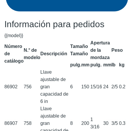
Información para pedidos
{{model}}
Apertura
Número
Tamaño
N.° de
de la
Peso
de
Descripción
Tamaño
modelo
mordaza
catálogo
pulg.
mm
pulg.
mm
lb
kg
Llave
ajustable de
86902
756
gran
6
150
15/16
24
2/5
0.2
capacidad de
6 in
Llave
ajustable de
1
86907
758
gran
8
200
30
3/5
0.3
3/16
capacidad de