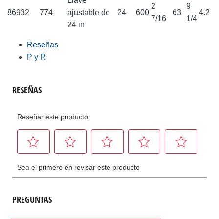
Llave
2
9
86932
774
ajustable de
24
600
63
4.2
7/16
1/4
24 in
Reseñas
P y R
PREGUNTAS