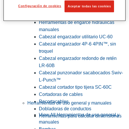
Configuración de cookies
Aceptar todas las cookies
View All Herramientas de servicios
públicos y de electricistas
Herramientas de engarce hidráulicas
manuales
Cabezal engarzador utilitario UC-60
Cabezal engarzador 4P-6 4PIN™, sin
troquel
Cabezal engarzador redondo de retén
LR-60B
Cabezal punzonador sacabocados Swiv-
L-Punch™
Cabezal cortador tipo tijera SC-60C
Cortadoras de cables
Recortacables
Herramientas de uso general y manuales
Dobladoras de conductos
View All Herramientas de uso general y
Herramientas para calcular dimensiones
manuales