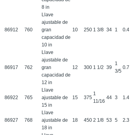
8 in
Llave
ajustable de
86912
760
gran
10
250
1 3/8
34
1
0.4
capacidad de
10 in
Llave
ajustable de
1
86917
762
gran
12
300
1 1/2
39
0.7
3/5
capacidad de
12 in
Llave
1
86922
765
ajustable de
15
375
44
3
1.4
11/16
15 in
Llave
86927
768
ajustable de
18
450
2 1/8
53
5
2.3
18 in