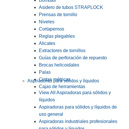
Bombas
Asidero de tubos STRAPLOCK
Prensas de tornillo
Niveles
Cortapernos
Reglas plegables
Alicates
Extractores de tornillos
Guías de perforación de repuesto
Brocas helicoidales
Palas
Cintas métricas
Aspiradoras para sólidos y líquidos
Cajas de herramientas
View All Aspiradoras para sólidos y
líquidos
Aspiradoras para sólidos y líquidos de
uso general
Aspiradoras industriales profesionales
para sólidos y líquidos