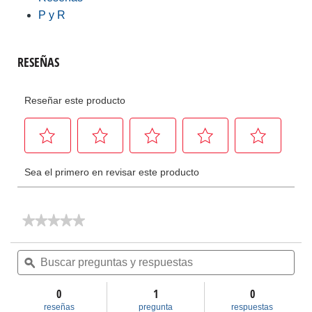
P y R
★★★★★
★★★★★
No
hay
Buscar
Bus
valoraciones
preguntas
ϙ
pre
de
y
y
Piezas
respuestas
res
de
0
1
0
llaves
reseñas
pregunta
respuestas