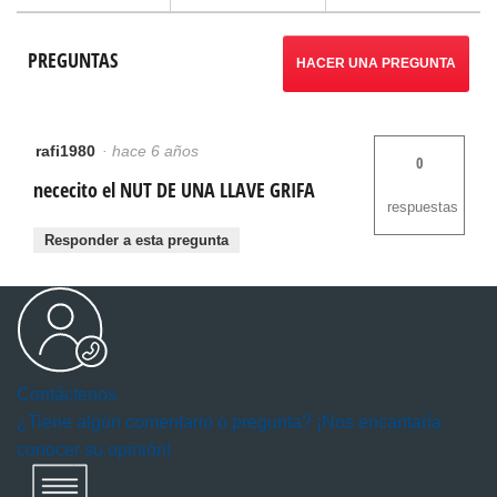
PREGUNTAS
HACER UNA PREGUNTA
rafi1980
·
hace 6 años
0
nececito el NUT DE UNA LLAVE GRIFA
respuestas
Responder a esta pregunta
Contáctenos
¿Tiene algún comentario o pregunta? ¡Nos encantaría
conocer su opinión!