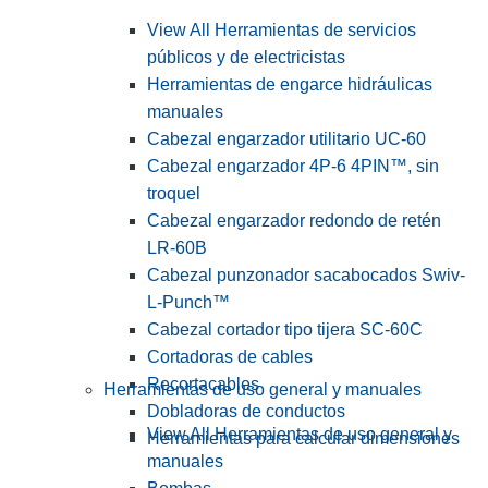
View All Herramientas de servicios
públicos y de electricistas
Herramientas de engarce hidráulicas
manuales
Cabezal engarzador utilitario UC-60
Cabezal engarzador 4P-6 4PIN™, sin
troquel
Cabezal engarzador redondo de retén
LR-60B
Cabezal punzonador sacabocados Swiv-
L-Punch™
Cabezal cortador tipo tijera SC-60C
Cortadoras de cables
Recortacables
Herramientas de uso general y manuales
Dobladoras de conductos
View All Herramientas de uso general y
Herramientas para calcular dimensiones
manuales