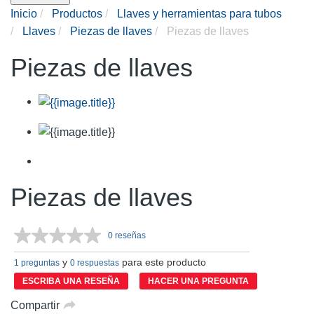
Inicio
Productos
Llaves y herramientas para tubos
Llaves
Piezas de llaves
Piezas de llaves
Piezas de llaves
Piezas de llaves
0 reseñas
Sin
puntuación.
y
para este producto
Enlace
1 preguntas
0 respuestas
en
ESCRIBA UNA RESEÑA
HACER UNA PREGUNTA
la
misma
Compartir
página.