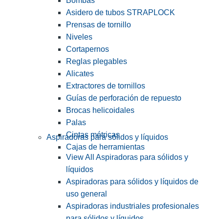
Bombas
Asidero de tubos STRAPLOCK
Prensas de tornillo
Niveles
Cortapernos
Reglas plegables
Alicates
Extractores de tornillos
Guías de perforación de repuesto
Brocas helicoidales
Palas
Cintas métricas
Aspiradoras para sólidos y líquidos
Cajas de herramientas
View All Aspiradoras para sólidos y
líquidos
Aspiradoras para sólidos y líquidos de
uso general
Aspiradoras industriales profesionales
para sólidos y líquidos