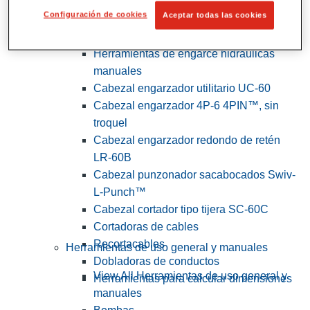
Configuración de cookies
Aceptar todas las cookies
View All Herramientas de servicios
públicos y de electricistas
Herramientas de engarce hidráulicas
manuales
Cabezal engarzador utilitario UC-60
Cabezal engarzador 4P-6 4PIN™, sin
troquel
Cabezal engarzador redondo de retén
LR-60B
Cabezal punzonador sacabocados Swiv-
L-Punch™
Cabezal cortador tipo tijera SC-60C
Cortadoras de cables
Recortacables
Herramientas de uso general y manuales
Dobladoras de conductos
View All Herramientas de uso general y
Herramientas para calcular dimensiones
manuales