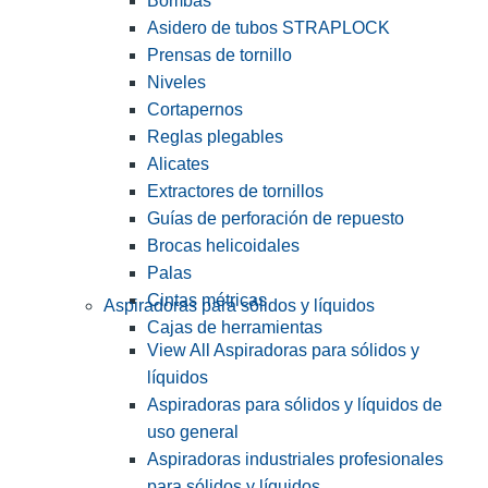
Bombas
Asidero de tubos STRAPLOCK
Prensas de tornillo
Niveles
Cortapernos
Reglas plegables
Alicates
Extractores de tornillos
Guías de perforación de repuesto
Brocas helicoidales
Palas
Cintas métricas
Aspiradoras para sólidos y líquidos
Cajas de herramientas
View All Aspiradoras para sólidos y
líquidos
Aspiradoras para sólidos y líquidos de
uso general
Aspiradoras industriales profesionales
para sólidos y líquidos