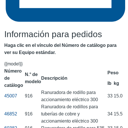
Información para pedidos
Haga clic en el vínculo del Número de catálogo para
ver su Equipo estándar.
{{model}}
Número
Peso
N.° de
de
Descripción
modelo
lb
kg
catálogo
Ranuradora de rodillo para
45007
916
33
15.0
accionamiento eléctrico 300
Ranuradora de rodillos para
46852
916
tuberías de cobre y
34
15.5
accionamiento eléctrico 300