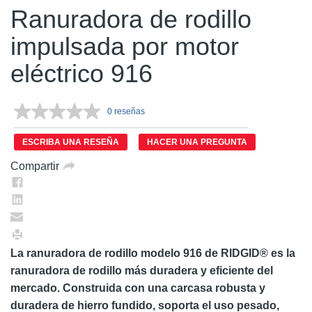
Ranuradora de rodillo
impulsada por motor
eléctrico 916
0 reseñas
Sin
puntuación.
Enlace
ESCRIBA UNA RESEÑA
HACER UNA PREGUNTA
en
la
Compartir
misma
página.
La ranuradora de rodillo modelo 916 de RIDGID® es la
ranuradora de rodillo más duradera y eficiente del
mercado. Construida con una carcasa robusta y
duradera de hierro fundido, soporta el uso pesado,