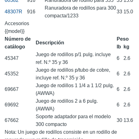
60382
916
Ranuradora de rodillo para 535
33
15.0
Ranuradora de rodillos para 300
48307R
916
33
15.0
compacta/1233
Accesorios
{{model}}
Número de
Peso
Descripción
catálogo
lb
kg
Juego de rodillos p/1 pulg. incluye
45347
6
2.6
ref. N.º 35 y 36
Juego de rodillos p/tubo de cobre,
45352
6
2.6
incluye ref. N.º 35 y 36
Juego de rodillos 1 1/4 a 1 1/2 pulg.
69667
6
2.6
(AWWA)
Juego de rodillos 2 a 6 pulg.
69692
6
2.6
(AWWA)
Soporte adaptador para el modelo
67662
30
13.6
300 compacto
Nota: Un juego de rodillos consiste en un rodillo de