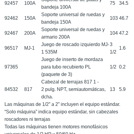
92457
100A
75
34.5
bandeja 100A
Soporte universal de ruedas y
92462
150A
103
46.7
bandeja 150A
Soporte universal de ruedas y
92467
200A
104
47.2
armario 200A
Juego de roscado izquierdo MJ-
3
96517
MJ-1
1.6
1 535M
1/2
Juego de inserto de mordaza
97365
para tubo recubierto PL
1/2
0.2
(paquete de 3)
Cabezal de terrajas 817 1 -
84532
817
2 pulg. NPT, semiautomáticas,
13
5.9
dcha.
Las máquinas de 1/2” a 2” incluyen el equipo estándar.
“Solo máquina” indica equipo estándar, sin cabezales
roscadores ni terrajas
Todas las máquinas tienen motores monofásicos