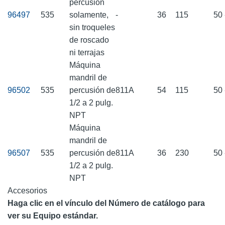
percusión
96497
535
solamente,
-
36
115
50 
sin troqueles
de roscado
ni terrajas
Máquina
mandril de
96502
535
percusión de
811A
54
115
50 
1/2 a 2 pulg.
NPT
Máquina
mandril de
96507
535
percusión de
811A
36
230
50 
1/2 a 2 pulg.
NPT
Accesorios
Haga clic en el vínculo del Número de catálogo para
ver su Equipo estándar.