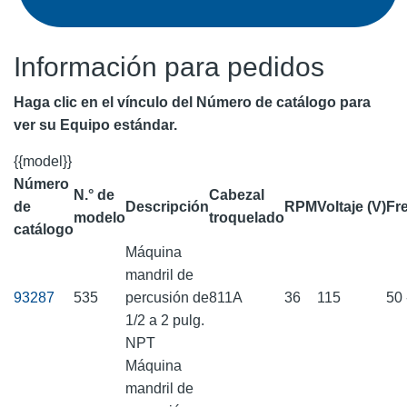
Información para pedidos
Haga clic en el vínculo del Número de catálogo para
ver su Equipo estándar.
{{model}}
Número
N.° de
Cabezal
de
Descripción
RPM
Voltaje (V)
Fr
modelo
troquelado
catálogo
Máquina
mandril de
93287
535
percusión de
811A
36
115
50 
1/2 a 2 pulg.
NPT
Máquina
mandril de