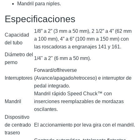
Mandril para niples.
Especificaciones
1/8” a 2” (3 mm a 50 mm), 2 1/2” a 4” (62 mm
Capacidad
a 100 mm), 4” a 6” (100 mm a 150 mm) con
del tubo
las roscadoras a engranajes 141 y 161.
Diámetro del
1/4" a 2" (6 mm a 50 mm).
perno
Forward/off/reverse
Interruptores
(Avance/apagado/retroceso) e interruptor de
pedal integrado.
Mandril rápido Speed Chuck™ con
Mandril
inserciones reemplazables de mordazas
oscilantes.
Dispositivo
de centrado
El accionamiento por leva gira con el mandril.
trasero