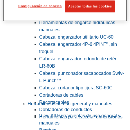
Configuración de cookies
Aceptar todas las cookies
View All Herramientas de servicios
públicos y de electricistas
Herramientas de engarce hidráulicas
manuales
Cabezal engarzador utilitario UC-60
Cabezal engarzador 4P-6 4PIN™, sin
troquel
Cabezal engarzador redondo de retén
LR-60B
Cabezal punzonador sacabocados Swiv-
L-Punch™
Cabezal cortador tipo tijera SC-60C
Cortadoras de cables
Recortacables
Herramientas de uso general y manuales
Dobladoras de conductos
View All Herramientas de uso general y
Herramientas para calcular dimensiones
manuales