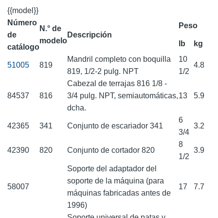
{{model}}
Número
Peso
N.° de
de
Descripción
modelo
lb
kg
catálogo
Mandril completo con boquilla
10
51005
819
4.8
819, 1/2-2 pulg. NPT
1/2
Cabezal de terrajas 816 1/8 -
84537
816
3/4 pulg. NPT, semiautomáticas,
13
5.9
dcha.
6
42365
341
Conjunto de escariador 341
3.2
3/4
8
42390
820
Conjunto de cortador 820
3.9
1/2
Soporte del adaptador del
soporte de la máquina (para
58007
17
7.7
máquinas fabricadas antes de
1996)
Soporte universal de patas y