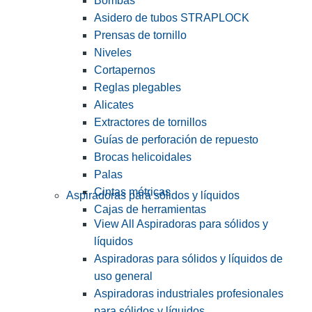
Bombas
Asidero de tubos STRAPLOCK
Prensas de tornillo
Niveles
Cortapernos
Reglas plegables
Alicates
Extractores de tornillos
Guías de perforación de repuesto
Brocas helicoidales
Palas
Cintas métricas
Aspiradoras para sólidos y líquidos
Cajas de herramientas
View All Aspiradoras para sólidos y
líquidos
Aspiradoras para sólidos y líquidos de
uso general
Aspiradoras industriales profesionales
para sólidos y líquidos