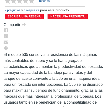
0 reseñas
Sin
puntuación.
y
para este producto
Enlace
2 preguntas
1 respuesta
en
ESCRIBA UNA RESEÑA
HACER UNA PREGUNTA
la
misma
Compartir
página.
El modelo 535 conserva la resistencia de las máquinas
más confiables del rubro y se le han agregado
características que aumentan la productividad del roscado.
La mayor capacidad de la bandeja para virutas y del
tanque de aceite convierte a la 535 en una máquina ideal
para un roscado sin interrupciones. La 535 se ha diseñado
para maximizar su tiempo de funcionamiento, gracias a las
mejoras que más interesan al profesional de tuberías. Los
usuarios también se benefician de la compatibilidad de