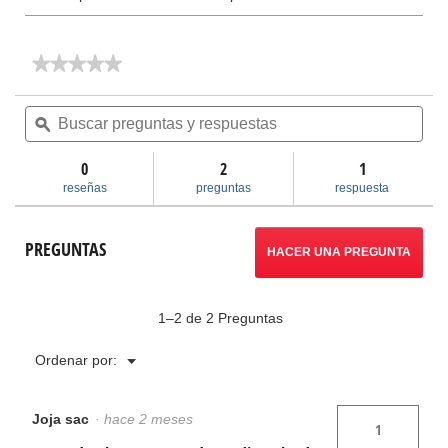
★★★★★
★★★★★
No
hay
Buscar
Bus
valoraciones
preguntas
ϙ
pre
de
y
y
Roscadora
respuestas
res
modelo
0
2
1
535
reseñas
preguntas
respuesta
PREGUNTAS
HACER UNA PREGUNTA
1–2 de 2 Preguntas
Menú
Ordenar por:
▼
Joja sac
·
hace 2 meses
1