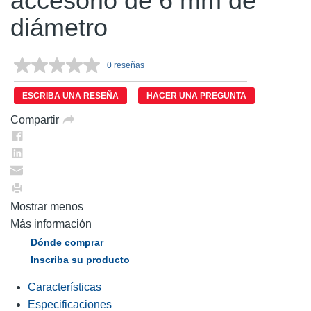
accesorio de 6 mm de
diámetro
0 reseñas
Sin
puntuación.
Enlace
ESCRIBA UNA RESEÑA
HACER UNA PREGUNTA
en
la
Compartir
misma
página.
Mostrar menos
Más información
Dónde comprar
Inscriba su producto
Características
Especificaciones