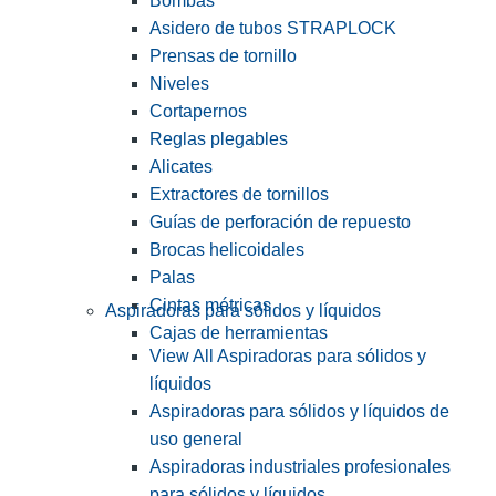
Bombas
Asidero de tubos STRAPLOCK
Prensas de tornillo
Niveles
Cortapernos
Reglas plegables
Alicates
Extractores de tornillos
Guías de perforación de repuesto
Brocas helicoidales
Palas
Cintas métricas
Aspiradoras para sólidos y líquidos
Cajas de herramientas
View All Aspiradoras para sólidos y
líquidos
Aspiradoras para sólidos y líquidos de
uso general
Aspiradoras industriales profesionales
para sólidos y líquidos