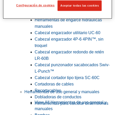
Configuración de cookies
Aceptar todas las cookies
View All Herramientas de servicios
públicos y de electricistas
Herramientas de engarce hidráulicas
manuales
Cabezal engarzador utilitario UC-60
Cabezal engarzador 4P-6 4PIN™, sin
troquel
Cabezal engarzador redondo de retén
LR-60B
Cabezal punzonador sacabocados Swiv-
L-Punch™
Cabezal cortador tipo tijera SC-60C
Cortadoras de cables
Recortacables
Herramientas de uso general y manuales
Dobladoras de conductos
View All Herramientas de uso general y
Herramientas para calcular dimensiones
manuales