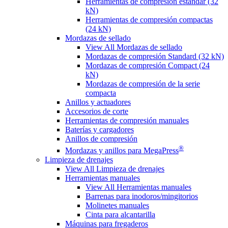
Herramientas de compresión estándar (32
kN)
Herramientas de compresión compactas
(24 kN)
Mordazas de sellado
View All Mordazas de sellado
Mordazas de compresión Standard (32 kN)
Mordazas de compresión Compact (24
kN)
Mordazas de compresión de la serie
compacta
Anillos y actuadores
Accesorios de corte
Herramientas de compresión manuales
Baterías y cargadores
Anillos de compresión
®
Mordazas y anillos para MegaPress
Limpieza de drenajes
View All Limpieza de drenajes
Herramientas manuales
View All Herramientas manuales
Barrenas para inodoros/mingitorios
Molinetes manuales
Cinta para alcantarilla
Máquinas para fregaderos