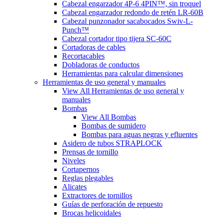
Cabezal engarzador 4P-6 4PIN™, sin troquel
Cabezal engarzador redondo de retén LR-60B
Cabezal punzonador sacabocados Swiv-L-
Punch™
Cabezal cortador tipo tijera SC-60C
Cortadoras de cables
Recortacables
Dobladoras de conductos
Herramientas para calcular dimensiones
Herramientas de uso general y manuales
View All Herramientas de uso general y
manuales
Bombas
View All Bombas
Bombas de sumidero
Bombas para aguas negras y efluentes
Asidero de tubos STRAPLOCK
Prensas de tornillo
Niveles
Cortapernos
Reglas plegables
Alicates
Extractores de tornillos
Guías de perforación de repuesto
Brocas helicoidales