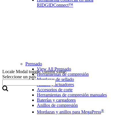
RIDGIDConnect™
Prensado
View All Prensado
Locale Modal toggle, current value:
Herramientas de compresión
Seleccione un país
Mordazas de sellado
Anillos y actuadores
Accesorios de corte
Herramientas de compresión manuales
Baterías y cargadores
Anillos de compresión
®
Mordazas y anillos para MegaPress