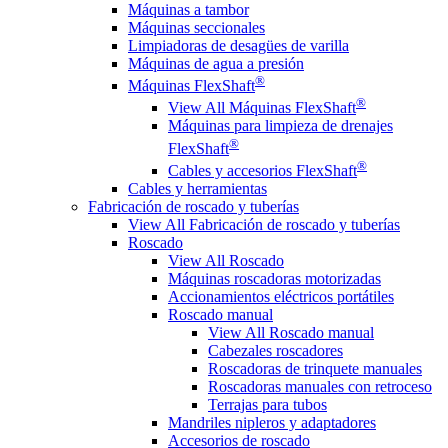
Máquinas a tambor
Máquinas seccionales
Limpiadoras de desagües de varilla
Máquinas de agua a presión
®
Máquinas FlexShaft
®
View All Máquinas FlexShaft
Máquinas para limpieza de drenajes
®
FlexShaft
®
Cables y accesorios FlexShaft
Cables y herramientas
Fabricación de roscado y tuberías
View All Fabricación de roscado y tuberías
Roscado
View All Roscado
Máquinas roscadoras motorizadas
Accionamientos eléctricos portátiles
Roscado manual
View All Roscado manual
Cabezales roscadores
Roscadoras de trinquete manuales
Roscadoras manuales con retroceso
Terrajas para tubos
Mandriles nipleros y adaptadores
Accesorios de roscado