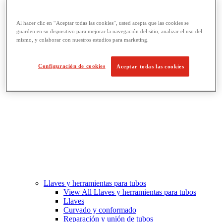
Fabricación de roscado y tuberías
View All Fabricación de roscado y tuberías
Al hacer clic en “Aceptar todas las cookies”, usted acepta que las cookies se
Roscado
guarden en su dispositivo para mejorar la navegación del sitio, analizar el uso del
Ranurado de rodillo
mismo, y colaborar con nuestros estudios para marketing.
Doblado y corte de agujeros
Prensas y soportes de tornillo para tubos
Corte y fabricación de tubos
Configuración de cookies
Aceptar todas las cookies
Llaves y herramientas para tubos
View All Llaves y herramientas para tubos
Llaves
Curvado y conformado
Reparación y unión de tubos