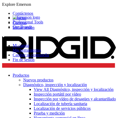
Explore Emerson
Contáctenos
Noticias
Professional Tools
Carreras
Our Brands
Iniciar sesión
Mi cuenta
Mis herramientas
Cambie su contraseña
Fin de sesión
Productos
Nuevos productos
Diagnóstico, inspección y localización
View All Diagnóstico, inspección y localización
Inspección portátil por vídeo
Inspección por vídeo de desagües y alcantarillado
Localización de tubería sanitaria
Localización de servicios públicos
Prueba y medición
Herramienta comercial en línea