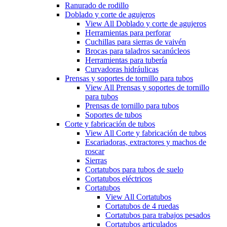
Ranurado de rodillo
Doblado y corte de agujeros
View All Doblado y corte de agujeros
Herramientas para perforar
Cuchillas para sierras de vaivén
Brocas para taladros sacanúcleos
Herramientas para tubería
Curvadoras hidráulicas
Prensas y soportes de tornillo para tubos
View All Prensas y soportes de tornillo
para tubos
Prensas de tornillo para tubos
Soportes de tubos
Corte y fabricación de tubos
View All Corte y fabricación de tubos
Escariadoras, extractores y machos de
roscar
Sierras
Cortatubos para tubos de suelo
Cortatubos eléctricos
Cortatubos
View All Cortatubos
Cortatubos de 4 ruedas
Cortatubos para trabajos pesados
Cortatubos articulados