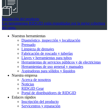
Inscripción del producto
Las herramientas RIDGID están respaldadas por la mejor cobertura
del ramo.
Nuestras herramientas
Diagnóstico, inspección y localización
Prensado
Limpieza de drenajes
Fabricación de roscado y tuberías
Llaves y herramientas para tubos
Herramientas de servicios públicos y de electricistas
Herramientas de uso general y manuales
Aspiradoras para sólidos y líquidos
Nuestra empresa
Acerca de nosotros
Noticias
RIDGID Gear
Portal de distribuidores de RIDGID
Enlaces rápidos
Inscripción del producto
Servicentros y reparación