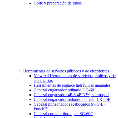
Corte y preparación de tubos
Herramientas de servicios públicos y de electricistas
View All Herramientas de servicios públicos y de
electricistas
Herramientas de engarce hidráulicas manuales
Cabezal engarzador utilitario UC-60
Cabezal engarzador 4P-6 4PIN™, sin troquel
Cabezal engarzador redondo de retén LR-60B
Cabezal punzonador sacabocados Swiv-L-
Punch™
Cabezal cortador tipo tijera SC-60C