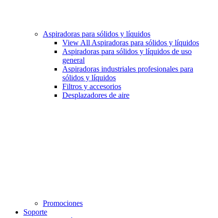
Aspiradoras para sólidos y líquidos
View All Aspiradoras para sólidos y líquidos
Aspiradoras para sólidos y líquidos de uso
general
Aspiradoras industriales profesionales para
sólidos y líquidos
Filtros y accesorios
Desplazadores de aire
Promociones
Soporte