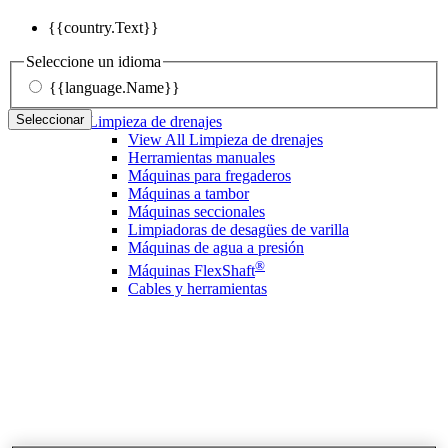
{{country.Text}}
Seleccione un idioma
{{language.Name}}
Seleccionar
Limpieza de drenajes
View All Limpieza de drenajes
Herramientas manuales
Máquinas para fregaderos
Máquinas a tambor
Máquinas seccionales
Limpiadoras de desagües de varilla
Máquinas de agua a presión
®
Máquinas FlexShaft
Cables y herramientas