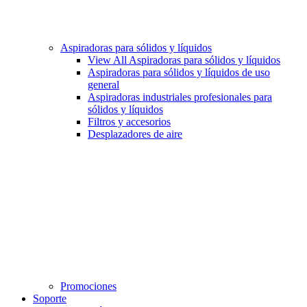
Aspiradoras para sólidos y líquidos
View All Aspiradoras para sólidos y líquidos
Aspiradoras para sólidos y líquidos de uso
general
Aspiradoras industriales profesionales para
sólidos y líquidos
Filtros y accesorios
Desplazadores de aire
Promociones
Soporte