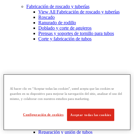
Fabricación de roscado y tuberías
View All Fabricación de roscado y tuberías
Roscado
Ranurado de rodillo
Doblado y corte de agujeros
Prensas y soportes de tornillo para tubos
Corte y fabricación de tubos
Al hacer clic en “Aceptar todas las cookies”, usted acepta que las cookies se
guarden en su dispositivo para mejorar la navegación del sitio, analizar el uso del
mismo, y colaborar con nuestros estudios para marketing.
Llaves y herramientas para tubos
Configuración de cookies
Aceptar todas las cookies
View All Llaves y herramientas para tubos
Llaves
Curvado y conformado
Reparación y unión de tubos