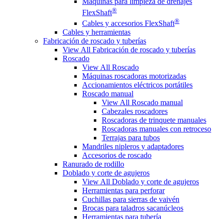
Máquinas para limpieza de drenajes
®
FlexShaft
®
Cables y accesorios FlexShaft
Cables y herramientas
Fabricación de roscado y tuberías
View All Fabricación de roscado y tuberías
Roscado
View All Roscado
Máquinas roscadoras motorizadas
Accionamientos eléctricos portátiles
Roscado manual
View All Roscado manual
Cabezales roscadores
Roscadoras de trinquete manuales
Roscadoras manuales con retroceso
Terrajas para tubos
Mandriles nipleros y adaptadores
Accesorios de roscado
Ranurado de rodillo
Doblado y corte de agujeros
View All Doblado y corte de agujeros
Herramientas para perforar
Cuchillas para sierras de vaivén
Brocas para taladros sacanúcleos
Herramientas para tubería