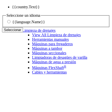
{{country.Text}}
Seleccione un idioma
{{language.Name}}
Seleccionar
Limpieza de drenajes
View All Limpieza de drenajes
Herramientas manuales
Máquinas para fregaderos
Máquinas a tambor
Máquinas seccionales
Limpiadoras de desagües de varilla
Máquinas de agua a presión
®
Máquinas FlexShaft
Cables y herramientas