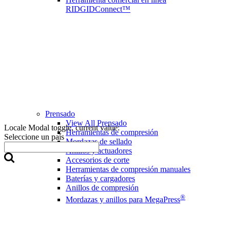
RIDGIDConnect™
Prensado
View All Prensado
Locale Modal toggle, current value:
Herramientas de compresión
Seleccione un país
Mordazas de sellado
Anillos y actuadores
Accesorios de corte
Herramientas de compresión manuales
Baterías y cargadores
Anillos de compresión
®
Mordazas y anillos para MegaPress