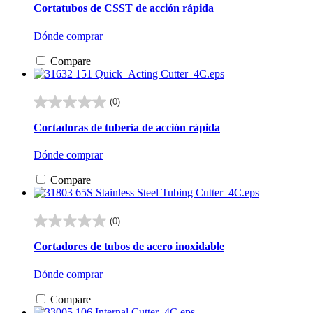
de
Cortatubos de CSST de acción rápida
5
estrellas.
Dónde comprar
Compare
(0)
0.0
de
Cortadoras de tubería de acción rápida
5
estrellas.
Dónde comprar
Compare
(0)
0.0
de
Cortadores de tubos de acero inoxidable
5
estrellas.
Dónde comprar
Compare