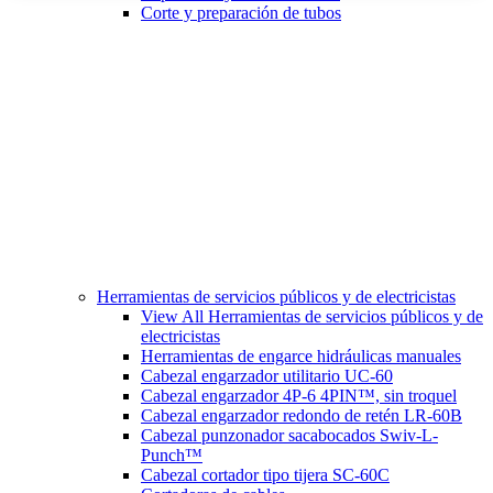
Corte y preparación de tubos
Herramientas de servicios públicos y de electricistas
View All Herramientas de servicios públicos y de
electricistas
Herramientas de engarce hidráulicas manuales
Cabezal engarzador utilitario UC-60
Cabezal engarzador 4P-6 4PIN™, sin troquel
Cabezal engarzador redondo de retén LR-60B
Cabezal punzonador sacabocados Swiv-L-
Punch™
Cabezal cortador tipo tijera SC-60C