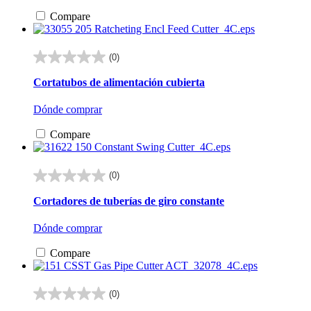
Compare
(0)
0.0
de
Cortatubos de alimentación cubierta
5
estrellas.
Dónde comprar
Compare
(0)
0.0
de
Cortadores de tuberías de giro constante
5
estrellas.
Dónde comprar
Compare
(0)
0.0