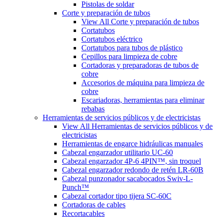
Pistolas de soldar
Corte y preparación de tubos
View All Corte y preparación de tubos
Cortatubos
Cortatubos eléctrico
Cortatubos para tubos de plástico
Cepillos para limpieza de cobre
Cortadoras y preparadoras de tubos de
cobre
Accesorios de máquina para limpieza de
cobre
Escariadoras, herramientas para eliminar
rebabas
Herramientas de servicios públicos y de electricistas
View All Herramientas de servicios públicos y de
electricistas
Herramientas de engarce hidráulicas manuales
Cabezal engarzador utilitario UC-60
Cabezal engarzador 4P-6 4PIN™, sin troquel
Cabezal engarzador redondo de retén LR-60B
Cabezal punzonador sacabocados Swiv-L-
Punch™
Cabezal cortador tipo tijera SC-60C
Cortadoras de cables
Recortacables