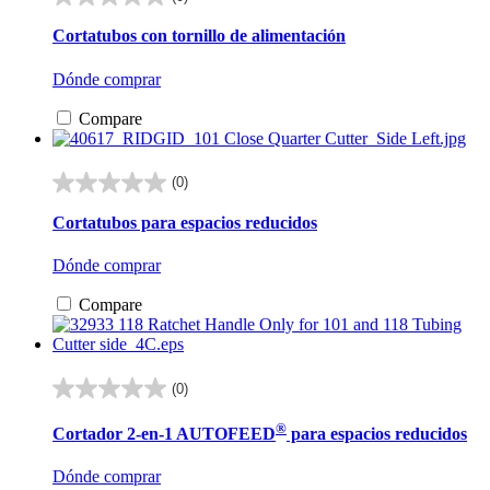
0.0
de
Cortatubos con tornillo de alimentación
5
estrellas.
Dónde comprar
Compare
(0)
0.0
de
Cortatubos para espacios reducidos
5
estrellas.
Dónde comprar
Compare
(0)
0.0
de
®
Cortador 2-en-1 AUTOFEED
para espacios reducidos
5
estrellas.
Dónde comprar