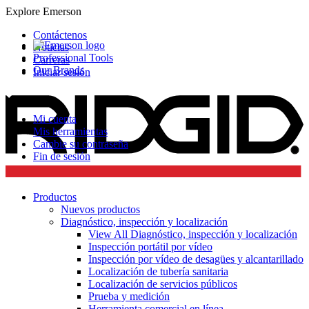
Explore Emerson
Contáctenos
Noticias
Professional Tools
Carreras
Our Brands
Iniciar sesión
Mi cuenta
Mis herramientas
Cambie su contraseña
Fin de sesión
Productos
Nuevos productos
Diagnóstico, inspección y localización
View All Diagnóstico, inspección y localización
Inspección portátil por vídeo
Inspección por vídeo de desagües y alcantarillado
Localización de tubería sanitaria
Localización de servicios públicos
Prueba y medición
Herramienta comercial en línea