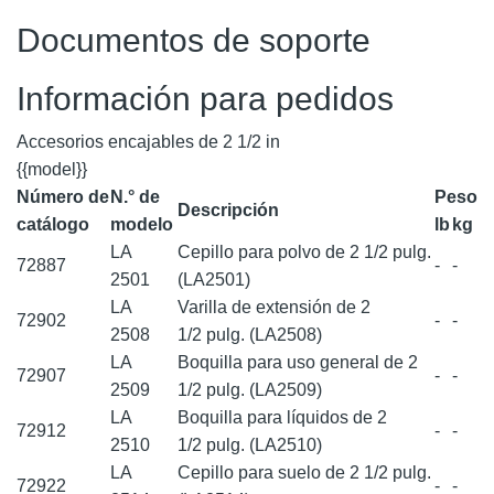
Documentos de soporte
Información para pedidos
Accesorios encajables de 2 1/2 in
{{model}}
Número de
N.° de
Peso
Descripción
catálogo
modelo
lb
kg
LA
Cepillo para polvo de 2 1/2 pulg.
72887
-
-
2501
(LA2501)
LA
Varilla de extensión de 2
72902
-
-
2508
1/2 pulg. (LA2508)
LA
Boquilla para uso general de 2
72907
-
-
2509
1/2 pulg. (LA2509)
LA
Boquilla para líquidos de 2
72912
-
-
2510
1/2 pulg. (LA2510)
LA
Cepillo para suelo de 2 1/2 pulg.
72922
-
-