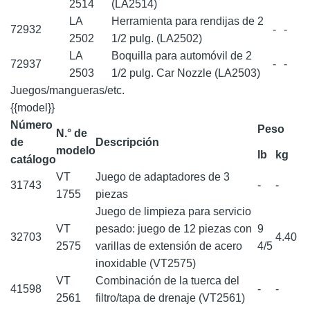
2514
(LA2514)
LA
Herramienta para rendijas de 2
72932
-
-
2502
1/2 pulg. (LA2502)
LA
Boquilla para automóvil de 2
72937
-
-
2503
1/2 pulg. Car Nozzle (LA2503)
Juegos/mangueras/etc.
{{model}}
Número
Peso
N.° de
de
Descripción
modelo
lb
kg
catálogo
VT
Juego de adaptadores de 3
31743
-
-
1755
piezas
Juego de limpieza para servicio
VT
pesado: juego de 12 piezas con
9
32703
4.40
2575
varillas de extensión de acero
4/5
inoxidable (VT2575)
VT
Combinación de la tuerca del
41598
-
-
2561
filtro/tapa de drenaje (VT2561)