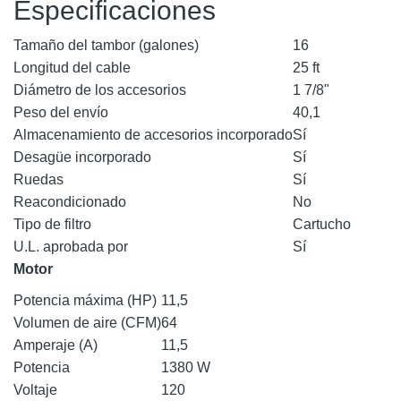
Especificaciones
Tamaño del tambor (galones)
16
Longitud del cable
25 ft
Diámetro de los accesorios
1 7/8"
Peso del envío
40,1
Almacenamiento de accesorios incorporado
Sí
Desagüe incorporado
Sí
Ruedas
Sí
Reacondicionado
No
Tipo de filtro
Cartucho
U.L. aprobada por
Sí
Motor
Potencia máxima (HP)
11,5
Volumen de aire (CFM)
64
Amperaje (A)
11,5
Potencia
1380 W
Voltaje
120