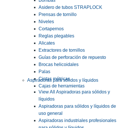
Bombas
Asidero de tubos STRAPLOCK
Prensas de tornillo
Niveles
Cortapernos
Reglas plegables
Alicates
Extractores de tornillos
Guías de perforación de repuesto
Brocas helicoidales
Palas
Cintas métricas
Aspiradoras para sólidos y líquidos
Cajas de herramientas
View All Aspiradoras para sólidos y
líquidos
Aspiradoras para sólidos y líquidos de
uso general
Aspiradoras industriales profesionales
para sólidos y líquidos