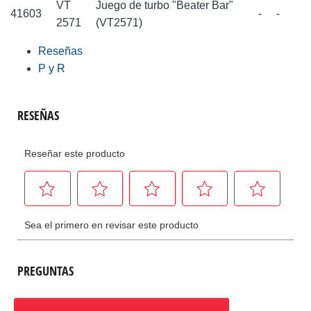
VT
Juego de turbo "Beater Bar"
41603
-
-
2571
(VT2571)
Reseñas
P y R
PREGUNTAS