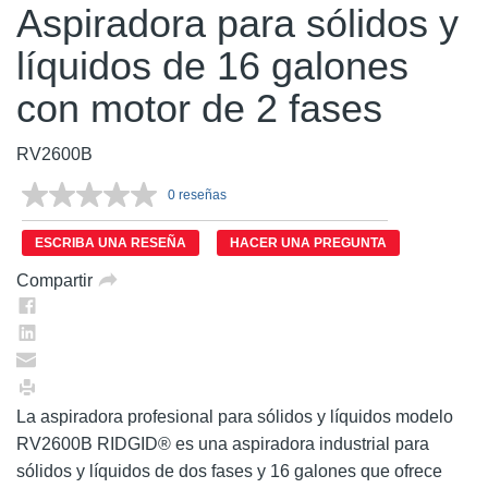
Aspiradora para sólidos y
líquidos de 16 galones
con motor de 2 fases
RV2600B
0 reseñas
Sin
puntuación.
Enlace
ESCRIBA UNA RESEÑA
HACER UNA PREGUNTA
en
la
Compartir
misma
página.
La aspiradora profesional para sólidos y líquidos modelo
RV2600B RIDGID® es una aspiradora industrial para
sólidos y líquidos de dos fases y 16 galones que ofrece