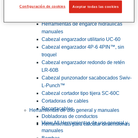
Configuración de cookies
Aceptar todas las cookies
View All Herramientas de servicios
públicos y de electricistas
Herramientas de engarce hidráulicas
manuales
Cabezal engarzador utilitario UC-60
Cabezal engarzador 4P-6 4PIN™, sin
troquel
Cabezal engarzador redondo de retén
LR-60B
Cabezal punzonador sacabocados Swiv-
L-Punch™
Cabezal cortador tipo tijera SC-60C
Cortadoras de cables
Recortacables
Herramientas de uso general y manuales
Dobladoras de conductos
View All Herramientas de uso general y
Herramientas para calcular dimensiones
manuales