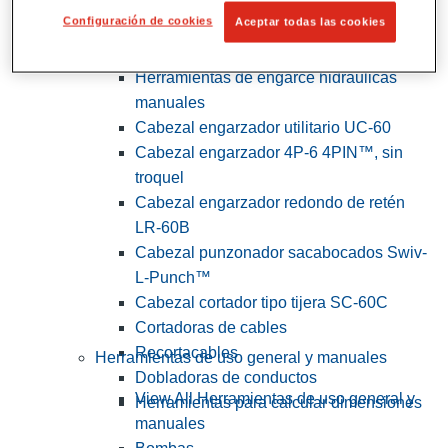
Configuración de cookies
Aceptar todas las cookies
View All Herramientas de servicios
públicos y de electricistas
Herramientas de engarce hidráulicas
manuales
Cabezal engarzador utilitario UC-60
Cabezal engarzador 4P-6 4PIN™, sin
troquel
Cabezal engarzador redondo de retén
LR-60B
Cabezal punzonador sacabocados Swiv-
L-Punch™
Cabezal cortador tipo tijera SC-60C
Cortadoras de cables
Recortacables
Herramientas de uso general y manuales
Dobladoras de conductos
View All Herramientas de uso general y
Herramientas para calcular dimensiones
manuales