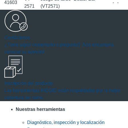
41603
-
-
2571
(VT2571)
Contáctenos
¿Tiene algún comentario o pregunta? ¡Nos encantaría
conocer su opinión!
Inscripción del producto
Las herramientas RIDGID están respaldadas por la mejor
cobertura del ramo.
Nuestras herramientas
Diagnóstico, inspección y localización