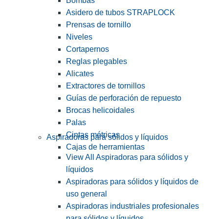
Bombas
Asidero de tubos STRAPLOCK
Prensas de tornillo
Niveles
Cortapernos
Reglas plegables
Alicates
Extractores de tornillos
Guías de perforación de repuesto
Brocas helicoidales
Palas
Cintas métricas
Aspiradoras para sólidos y líquidos
Cajas de herramientas
View All Aspiradoras para sólidos y
líquidos
Aspiradoras para sólidos y líquidos de
uso general
Aspiradoras industriales profesionales
para sólidos y líquidos