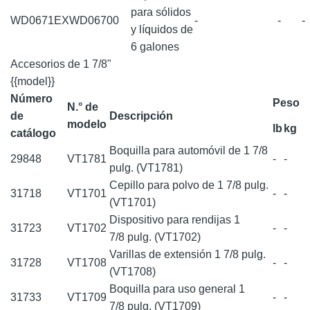
para sólidos
WD0671EX
WD06700
-
-
-
y líquidos de
6 galones
Accesorios de 1 7/8"
{{model}}
Número
Peso
N.° de
de
Descripción
modelo
lb
kg
catálogo
Boquilla para automóvil de 1 7/8
29848
VT1781
-
-
pulg. (VT1781)
Cepillo para polvo de 1 7/8 pulg.
31718
VT1701
-
-
(VT1701)
Dispositivo para rendijas 1
31723
VT1702
-
-
7/8 pulg. (VT1702)
Varillas de extensión 1 7/8 pulg.
31728
VT1708
-
-
(VT1708)
Boquilla para uso general 1
31733
VT1709
-
-
7/8 pulg. (VT1709)