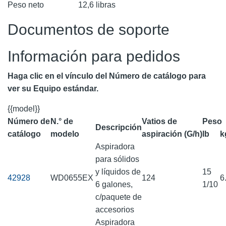
Peso neto
12,6 libras
Documentos de soporte
Información para pedidos
Haga clic en el vínculo del Número de catálogo para
ver su Equipo estándar.
{{model}}
Número de
N.° de
Vatios de
Peso
Descripción
catálogo
modelo
aspiración (G/h)
lb
k
Aspiradora
para sólidos
y líquidos de
15
42928
WD0655EX
124
6
6 galones,
1/10
c/paquete de
accesorios
Aspiradora