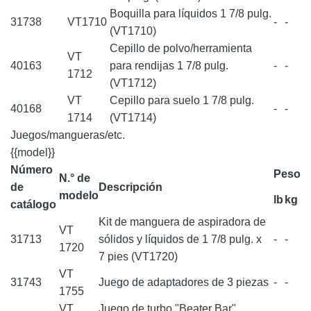
Boquilla para líquidos 1 7/8 pulg.
31738
VT1710
-
-
(VT1710)
Cepillo de polvo/herramienta
VT
40163
para rendijas 1 7/8 pulg.
-
-
1712
(VT1712)
VT
Cepillo para suelo 1 7/8 pulg.
40168
-
-
1714
(VT1714)
Juegos/mangueras/etc.
{{model}}
Número
Peso
N.° de
de
Descripción
modelo
lb
kg
catálogo
Kit de manguera de aspiradora de
VT
31713
sólidos y líquidos de 1 7/8 pulg. x
-
-
1720
7 pies (VT1720)
VT
31743
Juego de adaptadores de 3 piezas
-
-
1755
VT
Juego de turbo "Beater Bar"