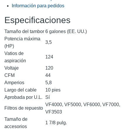
Información para pedidos
Especificaciones
Tamaño del tambor
6 galones (EE. UU.)
Potencia máxima
3,5
(HP)
Vatios de
124
aspiración
Voltaje
120
CFM
44
Amperios
5,8
Largo del cable
10 pies
Aprobada por U.L.
Sí
VF4000, VF5000, VF6000, VF7000,
Filtros de repuesto
VF3503
Tamaño de
1 7/8 pulg.
accesorios