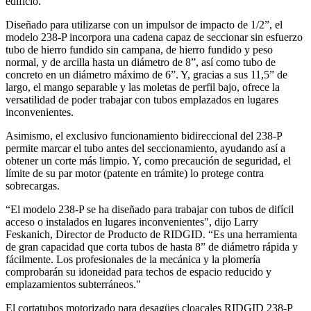
edificio.
Diseñado para utilizarse con un impulsor de impacto de 1/2”, el
modelo 238-P incorpora una cadena capaz de seccionar sin esfuerzo
tubo de hierro fundido sin campana, de hierro fundido y peso
normal, y de arcilla hasta un diámetro de 8”, así como tubo de
concreto en un diámetro máximo de 6”. Y, gracias a sus 11,5” de
largo, el mango separable y las moletas de perfil bajo, ofrece la
versatilidad de poder trabajar con tubos emplazados en lugares
inconvenientes.
Asimismo, el exclusivo funcionamiento bidireccional del 238-P
permite marcar el tubo antes del seccionamiento, ayudando así a
obtener un corte más limpio. Y, como precaución de seguridad, el
límite de su par motor (patente en trámite) lo protege contra
sobrecargas.
“El modelo 238-P se ha diseñado para trabajar con tubos de difícil
acceso o instalados en lugares inconvenientes", dijo Larry
Feskanich, Director de Producto de RIDGID. “Es una herramienta
de gran capacidad que corta tubos de hasta 8” de diámetro rápida y
fácilmente. Los profesionales de la mecánica y la plomería
comprobarán su idoneidad para techos de espacio reducido y
emplazamientos subterráneos."
El cortatubos motorizado para desagües cloacales RIDGID 238-P