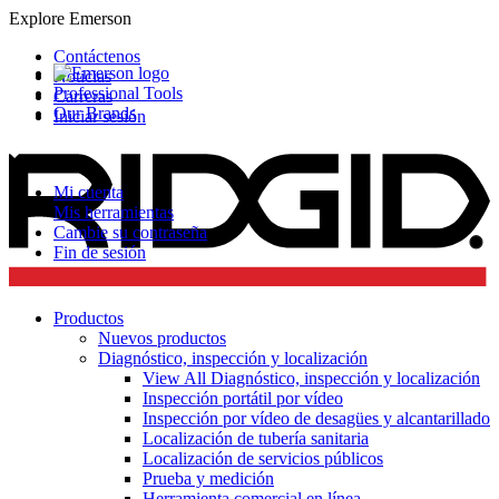
Explore Emerson
Contáctenos
Noticias
Professional Tools
Carreras
Our Brands
Iniciar sesión
Mi cuenta
Mis herramientas
Cambie su contraseña
Fin de sesión
Productos
Nuevos productos
Diagnóstico, inspección y localización
View All Diagnóstico, inspección y localización
Inspección portátil por vídeo
Inspección por vídeo de desagües y alcantarillado
Localización de tubería sanitaria
Localización de servicios públicos
Prueba y medición
Herramienta comercial en línea