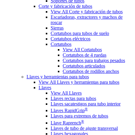
Soportes de tubos
Corte y fabricación de tubos
View All Corte y fabricación de tubos
Escariadoras, extractores y machos de
roscar
Sierras
Cortatubos para tubos de suelo
Cortatubos eléctricos
Cortatubos
View All Cortatubos
Cortatubos de 4 ruedas
Cortatubos para trabajos pesados
Cortatubos articulados
Cortatubos de rodillos anchos
Llaves y herramientas para tubos
View All Llaves y herramientas para tubos
Llaves
View All Llaves
Llaves rectas para tubos
Llaves sacatestigos para tubo interior
®
Llaves RapidGrip
Llaves para extremos de tubos
®
Llave Raprench
Llaves de tubo de ajuste transversal
Llaves hexagonales