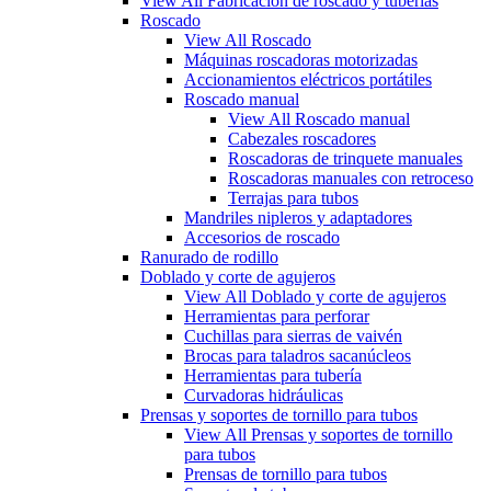
View All Fabricación de roscado y tuberías
Roscado
View All Roscado
Máquinas roscadoras motorizadas
Accionamientos eléctricos portátiles
Roscado manual
View All Roscado manual
Cabezales roscadores
Roscadoras de trinquete manuales
Roscadoras manuales con retroceso
Terrajas para tubos
Mandriles nipleros y adaptadores
Accesorios de roscado
Ranurado de rodillo
Doblado y corte de agujeros
View All Doblado y corte de agujeros
Herramientas para perforar
Cuchillas para sierras de vaivén
Brocas para taladros sacanúcleos
Herramientas para tubería
Curvadoras hidráulicas
Prensas y soportes de tornillo para tubos
View All Prensas y soportes de tornillo
para tubos
Prensas de tornillo para tubos