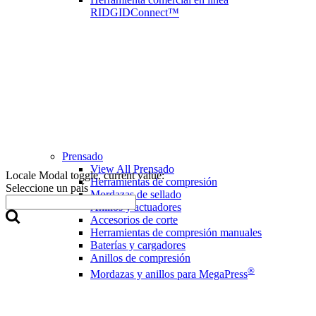
RIDGIDConnect™
Prensado
View All Prensado
Locale Modal toggle, current value:
Herramientas de compresión
Seleccione un país
Mordazas de sellado
Anillos y actuadores
Accesorios de corte
Herramientas de compresión manuales
Baterías y cargadores
Anillos de compresión
®
Mordazas y anillos para MegaPress