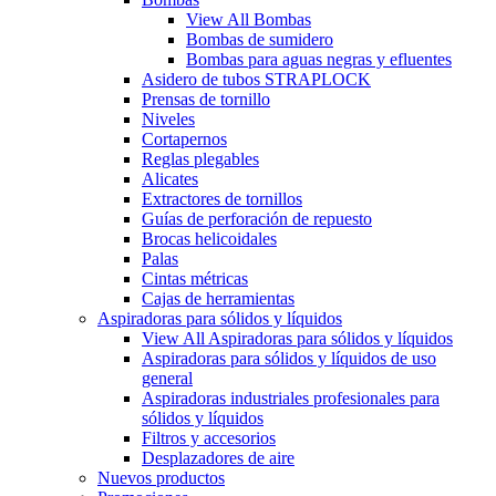
View All Bombas
Bombas de sumidero
Bombas para aguas negras y efluentes
Asidero de tubos STRAPLOCK
Prensas de tornillo
Niveles
Cortapernos
Reglas plegables
Alicates
Extractores de tornillos
Guías de perforación de repuesto
Brocas helicoidales
Palas
Cintas métricas
Cajas de herramientas
Aspiradoras para sólidos y líquidos
View All Aspiradoras para sólidos y líquidos
Aspiradoras para sólidos y líquidos de uso
general
Aspiradoras industriales profesionales para
sólidos y líquidos
Filtros y accesorios
Desplazadores de aire
Nuevos productos