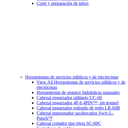
Corte y preparación de tubos
Herramientas de servicios públicos y de electricistas
View All Herramientas de servicios públicos y de
electricistas
Herramientas de engarce hidráulicas manuales
Cabezal engarzador utilitario UC-60
Cabezal engarzador 4P-6 4PIN™, sin troquel
Cabezal engarzador redondo de retén LR-60B
Cabezal punzonador sacabocados Swiv-L-
Punch™
Cabezal cortador tipo tijera SC-60C