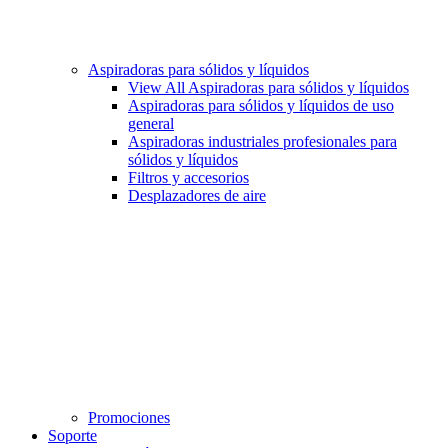
Aspiradoras para sólidos y líquidos
View All Aspiradoras para sólidos y líquidos
Aspiradoras para sólidos y líquidos de uso
general
Aspiradoras industriales profesionales para
sólidos y líquidos
Filtros y accesorios
Desplazadores de aire
Promociones
Soporte