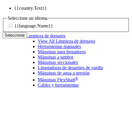
{{country.Text}}
Seleccione un idioma
{{language.Name}}
Seleccionar
Limpieza de drenajes
View All Limpieza de drenajes
Herramientas manuales
Máquinas para fregaderos
Máquinas a tambor
Máquinas seccionales
Limpiadoras de desagües de varilla
Máquinas de agua a presión
®
Máquinas FlexShaft
Cables y herramientas