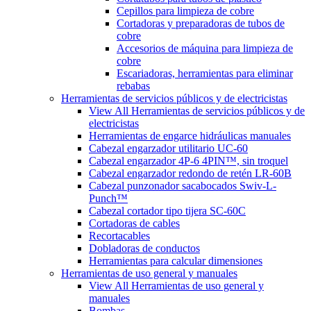
Cepillos para limpieza de cobre
Cortadoras y preparadoras de tubos de
cobre
Accesorios de máquina para limpieza de
cobre
Escariadoras, herramientas para eliminar
rebabas
Herramientas de servicios públicos y de electricistas
View All Herramientas de servicios públicos y de
electricistas
Herramientas de engarce hidráulicas manuales
Cabezal engarzador utilitario UC-60
Cabezal engarzador 4P-6 4PIN™, sin troquel
Cabezal engarzador redondo de retén LR-60B
Cabezal punzonador sacabocados Swiv-L-
Punch™
Cabezal cortador tipo tijera SC-60C
Cortadoras de cables
Recortacables
Dobladoras de conductos
Herramientas para calcular dimensiones
Herramientas de uso general y manuales
View All Herramientas de uso general y
manuales
Bombas