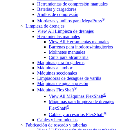
Herramientas de compresión manuales
Baterías y cargadores
Anillos de compresión
®
Mordazas y anillos para MegaPress
Limpieza de drenajes
View All Limpieza de drenajes
Herramientas manuales
View All Herramientas manuales
Barrenas para inodoros/mingitorios
Molinetes manuales
Cinta para alcantarilla
Máquinas para fregaderos
Máquinas a tambor
Máquinas seccionales
Limpiadoras de desagües de varilla
Máquinas de agua a presión
®
Máquinas FlexShaft
®
View All Máquinas FlexShaft
Máquinas para limpieza de drenajes
®
FlexShaft
®
Cables y accesorios FlexShaft
Cables y herramientas
Fabricación de roscado y tuberías