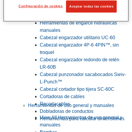
Configuración de cookies
Aceptar todas las cookies
View All Herramientas de servicios
públicos y de electricistas
Herramientas de engarce hidráulicas
manuales
Cabezal engarzador utilitario UC-60
Cabezal engarzador 4P-6 4PIN™, sin
troquel
Cabezal engarzador redondo de retén
LR-60B
Cabezal punzonador sacabocados Swiv-
L-Punch™
Cabezal cortador tipo tijera SC-60C
Cortadoras de cables
Recortacables
Herramientas de uso general y manuales
Dobladoras de conductos
View All Herramientas de uso general y
Herramientas para calcular dimensiones
manuales