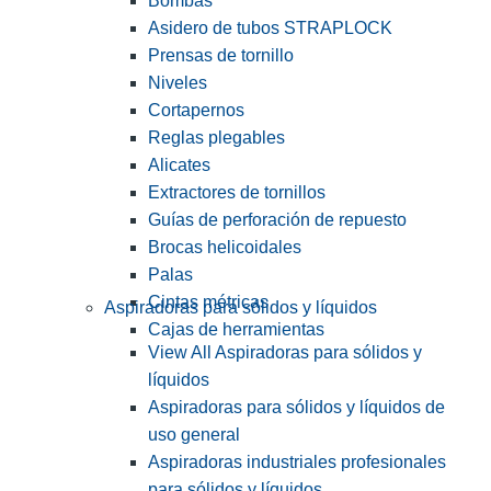
Bombas
Asidero de tubos STRAPLOCK
Prensas de tornillo
Niveles
Cortapernos
Reglas plegables
Alicates
Extractores de tornillos
Guías de perforación de repuesto
Brocas helicoidales
Palas
Cintas métricas
Aspiradoras para sólidos y líquidos
Cajas de herramientas
View All Aspiradoras para sólidos y
líquidos
Aspiradoras para sólidos y líquidos de
uso general
Aspiradoras industriales profesionales
para sólidos y líquidos