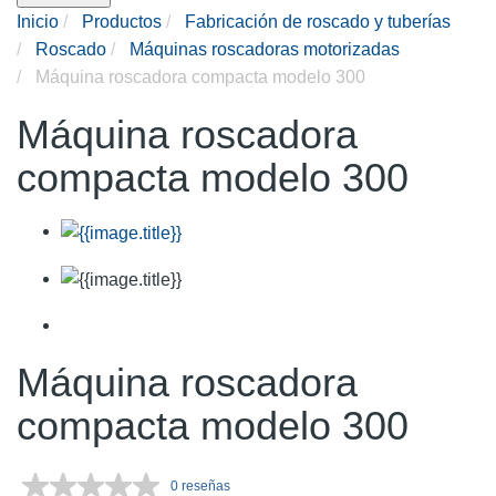
Inicio
Productos
Fabricación de roscado y tuberías
Roscado
Máquinas roscadoras motorizadas
Máquina roscadora compacta modelo 300
Máquina roscadora
compacta modelo 300
Máquina roscadora
compacta modelo 300
0 reseñas
Sin