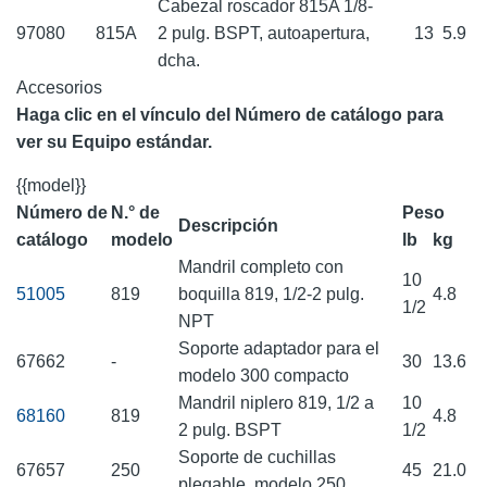
Cabezal roscador 815A 1/8-
97080
815A
2 pulg. BSPT, autoapertura,
13
5.9
dcha.
Accesorios
Haga clic en el vínculo del Número de catálogo para
ver su Equipo estándar.
{{model}}
Número de
N.° de
Peso
Descripción
catálogo
modelo
lb
kg
Mandril completo con
10
51005
819
boquilla 819, 1/2-2 pulg.
4.8
1/2
NPT
Soporte adaptador para el
67662
-
30
13.6
modelo 300 compacto
Mandril niplero 819, 1/2 a
10
68160
819
4.8
2 pulg. BSPT
1/2
Soporte de cuchillas
67657
250
45
21.0
plegable, modelo 250