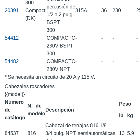
300
percusión de
20391
Compact
815A
36
230
2
1/2 a 2 pulg.
(DK)
BSPT
300
54412
COMPACTO
-
-
-
-
230V BSPT
300
54482
COMPACTO
-
-
-
-
230V NPT
*
Se necesita un circuito de 20 A y 115 V.
Cabezales roscadores
{{model}}
Número
Peso
N.° de
de
Descripción
modelo
lb
kg
catálogo
Cabezal de terrajas 816 1/8 -
84537
816
3/4 pulg. NPT, semiautomáticas,
13
5.9