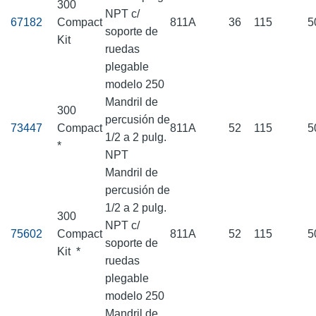
300
NPT c/
67182
Compact
811A
36
115
5
soporte de
Kit
ruedas
plegable
modelo 250
Mandril de
300
percusión de
73447
Compact
811A
52
115
5
1/2 a 2 pulg.
*
NPT
Mandril de
percusión de
1/2 a 2 pulg.
300
NPT c/
75602
Compact
811A
52
115
5
soporte de
Kit
*
ruedas
plegable
modelo 250
Mandril de