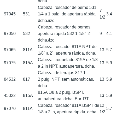
dcha.
Cabezal roscador de perno 531
7
97045
531
1/4 a 1 pulg. de apertura rápida
3.4
1/2
dcha./izq.
Cabezal roscador de pernos,
97050
532
apertura rápida 532 1-1/8"-2"
9
4.1
dcha./izq.
Cabezal roscador 811A NPT de
97065
811A
13
5.7
1/8" a 2", apertura rápida, dcha.
Cabezal troquelado 815A de 1/8
97075
815A
13
5.9
a 2 in NPT, autoapertura, dcha.
Cabezal de terrajas 817 1 -
84532
817
2 pulg. NPT, semiautomáticas,
13
5.9
dcha.
815A 1/8 a 2 pulg. BSPT,
45322
815A
13
5.9
autoabertura, dcha. Eur. RT
Cabezal roscador 811A BSPT de
12
97070
811A
5.7
1/8 a 2 in, apertura rápida, dcha.
1/2