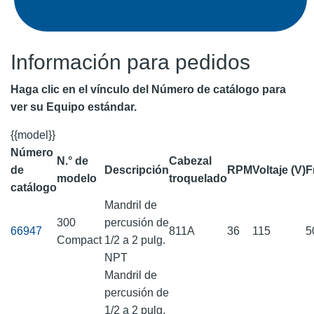
Información para pedidos
Haga clic en el vínculo del Número de catálogo para
ver su Equipo estándar.
{{model}}
Número
N.° de
Cabezal
de
Descripción
RPM
Voltaje (V)
F
modelo
troquelado
catálogo
Mandril de
300
percusión de
66947
811A
36
115
5
Compact
1/2 a 2 pulg.
NPT
Mandril de
percusión de
1/2 a 2 pulg.