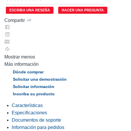
puntuación.
Enlace
ESCRIBA UNA RESEÑA
HACER UNA PREGUNTA
en
la
Compartir
misma
página.
Mostrar menos
Más información
Dónde comprar
Solicitar una demostración
Solicitar información
Inscriba su producto
Características
Especificaciones
Documentos de soporte
Información para pedidos