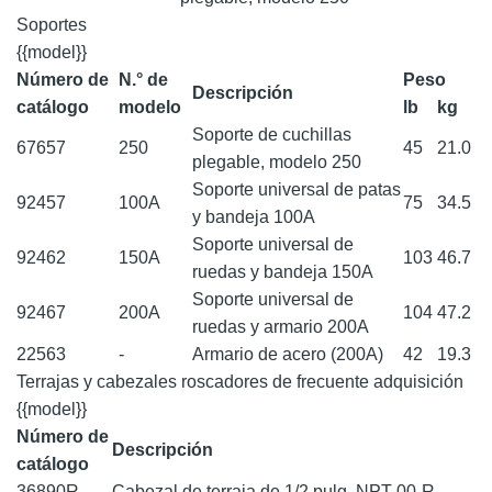
Soportes
{{model}}
Número de
N.° de
Peso
Descripción
catálogo
modelo
lb
kg
Soporte de cuchillas
67657
250
45
21.0
plegable, modelo 250
Soporte universal de patas
92457
100A
75
34.5
y bandeja 100A
Soporte universal de
92462
150A
103
46.7
ruedas y bandeja 150A
Soporte universal de
92467
200A
104
47.2
ruedas y armario 200A
22563
-
Armario de acero (200A)
42
19.3
Terrajas y cabezales roscadores de frecuente adquisición
{{model}}
Número de
Descripción
catálogo
36890R
Cabezal de terraja de 1/2 pulg. NPT 00-R