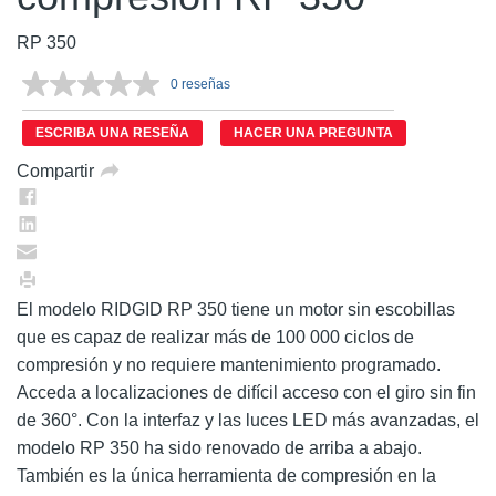
RP 350
0 reseñas
Sin
puntuación.
Enlace
ESCRIBA UNA RESEÑA
HACER UNA PREGUNTA
en
la
Compartir
misma
página.
El modelo RIDGID RP 350 tiene un motor sin escobillas
que es capaz de realizar más de 100 000 ciclos de
compresión y no requiere mantenimiento programado.
Acceda a localizaciones de difícil acceso con el giro sin fin
de 360°. Con la interfaz y las luces LED más avanzadas, el
modelo RP 350 ha sido renovado de arriba a abajo.
También es la única herramienta de compresión en la