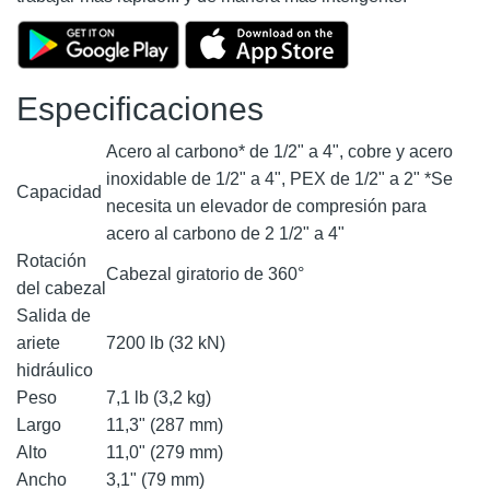
Especificaciones
Acero al carbono* de 1/2" a 4", cobre y acero
inoxidable de 1/2" a 4", PEX de 1/2" a 2" *Se
Capacidad
necesita un elevador de compresión para
acero al carbono de 2 1/2" a 4"
Rotación
Cabezal giratorio de 360°
del cabezal
Salida de
ariete
7200 lb (32 kN)
hidráulico
Peso
7,1 lb (3,2 kg)
Largo
11,3" (287 mm)
Alto
11,0" (279 mm)
Ancho
3,1" (79 mm)