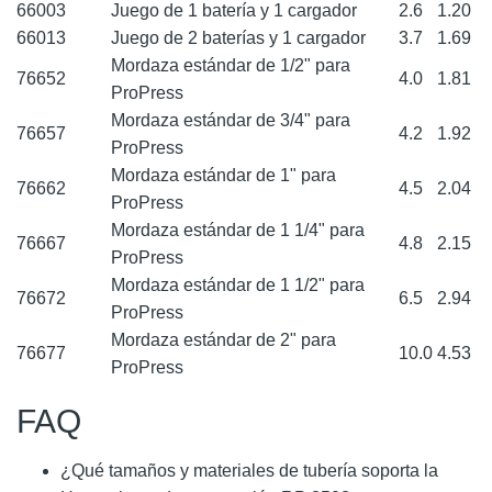
66003
Juego de 1 batería y 1 cargador
2.6
1.20
66013
Juego de 2 baterías y 1 cargador
3.7
1.69
Mordaza estándar de 1/2" para
76652
4.0
1.81
ProPress
Mordaza estándar de 3/4" para
76657
4.2
1.92
ProPress
Mordaza estándar de 1" para
76662
4.5
2.04
ProPress
Mordaza estándar de 1 1/4" para
76667
4.8
2.15
ProPress
Mordaza estándar de 1 1/2" para
76672
6.5
2.94
ProPress
Mordaza estándar de 2" para
76677
10.0
4.53
ProPress
FAQ
¿Qué tamaños y materiales de tubería soporta la