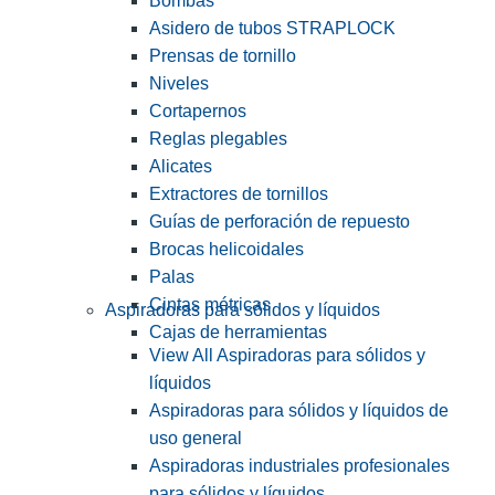
Bombas
Asidero de tubos STRAPLOCK
Prensas de tornillo
Niveles
Cortapernos
Reglas plegables
Alicates
Extractores de tornillos
Guías de perforación de repuesto
Brocas helicoidales
Palas
Cintas métricas
Aspiradoras para sólidos y líquidos
Cajas de herramientas
View All Aspiradoras para sólidos y
líquidos
Aspiradoras para sólidos y líquidos de
uso general
Aspiradoras industriales profesionales
para sólidos y líquidos