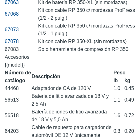
67063
Kit de batería RP 350-XL (sin mordazas)
Kit con cable RP 350 c/ mordazas ProPress
67068
(1/2 - 2 pulg.)
Kit con cable RP 350 c/ mordazas ProPress
67073
(1/2 - 1 pulg.)
67078
Kit con cable RP 350-XL (sin mordazas)
67083
Solo herramienta de compresión RP 350
Accesorios
{{model}}
Número de
Peso
Descripción
catálogo
lb
kg
44468
Adaptador de CA de 120 V
1.0
0.45
Batería de litio avanzada de 18 V y
56513
1.1
0.49
2,5 Ah
Batería de iones de litio avanzada
56518
1.6
0.72
de 18 V y 5,0 Ah
Cable de repuesto para cargador de
64203
0.3
0.20
automóvil DE 12 V únicamente