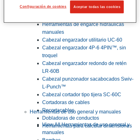
Configuración de cookies
Aceptar todas las cookies
View All Herramientas de servicios
públicos y de electricistas
Herramientas de engarce hidráulicas
manuales
Cabezal engarzador utilitario UC-60
Cabezal engarzador 4P-6 4PIN™, sin
troquel
Cabezal engarzador redondo de retén
LR-60B
Cabezal punzonador sacabocados Swiv-
L-Punch™
Cabezal cortador tipo tijera SC-60C
Cortadoras de cables
Recortacables
Herramientas de uso general y manuales
Dobladoras de conductos
View All Herramientas de uso general y
Herramientas para calcular dimensiones
manuales