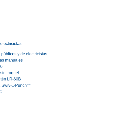
electricistas
públicos y de electricistas
cas manuales
60
in troquel
etén LR-60B
s Swiv-L-Punch™
C