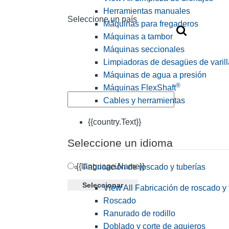
Herramientas manuales
Seleccione un país
Máquinas para fregaderos
Máquinas a tambor
Máquinas seccionales
Limpiadoras de desagües de varill
Máquinas de agua a presión
®
Máquinas FlexShaft
Cables y herramientas
{{country.Text}}
Seleccione un idioma
{{language.Name}}
Fabricación de roscado y tuberías
Seleccionar
View All Fabricación de roscado y 
Roscado
Ranurado de rodillo
Doblado y corte de agujeros