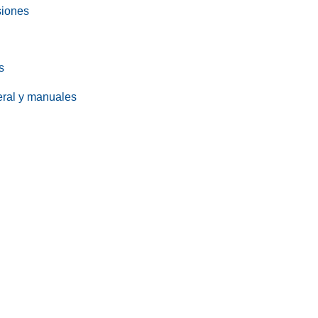
siones
s
eral y manuales