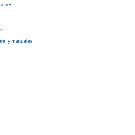
siones
s
eral y manuales