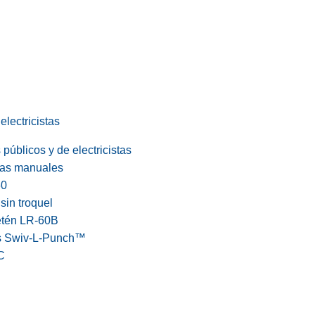
electricistas
públicos y de electricistas
cas manuales
60
in troquel
etén LR-60B
s Swiv-L-Punch™
C