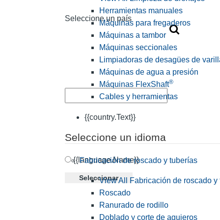
Herramientas manuales
Seleccione un país
Máquinas para fregaderos
Máquinas a tambor
Máquinas seccionales
Limpiadoras de desagües de varill
Máquinas de agua a presión
®
Máquinas FlexShaft
Cables y herramientas
{{country.Text}}
Seleccione un idioma
{{language.Name}}
Fabricación de roscado y tuberías
Seleccionar
View All Fabricación de roscado y 
Roscado
Ranurado de rodillo
Doblado y corte de agujeros