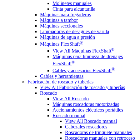
Molinetes manuales
Cinta para alcantarilla
Máquinas para fregaderos
Máquinas a tambor
Máquinas seccionales
Limpiadoras de desagües de varilla
Máquinas de agua a presión
®
Máquinas FlexShaft
®
View All Máquinas FlexShaft
Máquinas para limpieza de drenajes
®
FlexShaft
®
Cables y accesorios FlexShaft
Cables y herramientas
Fabricación de roscado y tuberías
View All Fabricación de roscado y tuberías
Roscado
View All Roscado
Máquinas roscadoras motorizadas
Accionamientos eléctricos portátiles
Roscado manual
View All Roscado manual
Cabezales roscadores
Roscadoras de trinquete manuales
Roscadoras manuales con retroceso