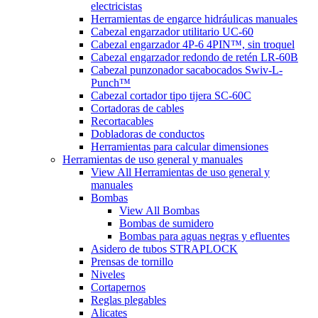
electricistas
Herramientas de engarce hidráulicas manuales
Cabezal engarzador utilitario UC-60
Cabezal engarzador 4P-6 4PIN™, sin troquel
Cabezal engarzador redondo de retén LR-60B
Cabezal punzonador sacabocados Swiv-L-
Punch™
Cabezal cortador tipo tijera SC-60C
Cortadoras de cables
Recortacables
Dobladoras de conductos
Herramientas para calcular dimensiones
Herramientas de uso general y manuales
View All Herramientas de uso general y
manuales
Bombas
View All Bombas
Bombas de sumidero
Bombas para aguas negras y efluentes
Asidero de tubos STRAPLOCK
Prensas de tornillo
Niveles
Cortapernos
Reglas plegables
Alicates