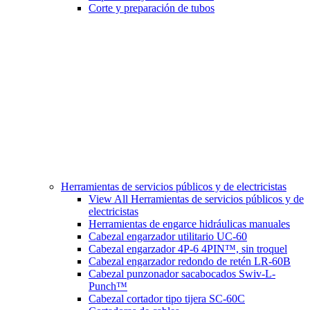
Corte y preparación de tubos
Herramientas de servicios públicos y de electricistas
View All Herramientas de servicios públicos y de
electricistas
Herramientas de engarce hidráulicas manuales
Cabezal engarzador utilitario UC-60
Cabezal engarzador 4P-6 4PIN™, sin troquel
Cabezal engarzador redondo de retén LR-60B
Cabezal punzonador sacabocados Swiv-L-
Punch™
Cabezal cortador tipo tijera SC-60C