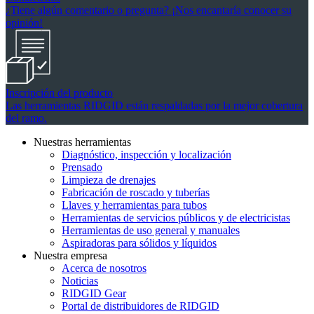
¿Tiene algún comentario o pregunta? ¡Nos encantaría conocer su
opinión!
Inscripción del producto
Las herramientas RIDGID están respaldadas por la mejor cobertura
del ramo.
Nuestras herramientas
Diagnóstico, inspección y localización
Prensado
Limpieza de drenajes
Fabricación de roscado y tuberías
Llaves y herramientas para tubos
Herramientas de servicios públicos y de electricistas
Herramientas de uso general y manuales
Aspiradoras para sólidos y líquidos
Nuestra empresa
Acerca de nosotros
Noticias
RIDGID Gear
Portal de distribuidores de RIDGID