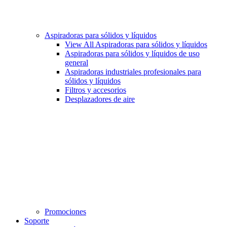
Aspiradoras para sólidos y líquidos
View All Aspiradoras para sólidos y líquidos
Aspiradoras para sólidos y líquidos de uso
general
Aspiradoras industriales profesionales para
sólidos y líquidos
Filtros y accesorios
Desplazadores de aire
Promociones
Soporte