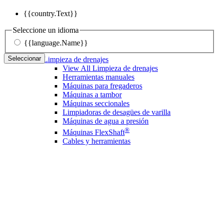
{{country.Text}}
Seleccione un idioma
{{language.Name}}
Seleccionar
Limpieza de drenajes
View All Limpieza de drenajes
Herramientas manuales
Máquinas para fregaderos
Máquinas a tambor
Máquinas seccionales
Limpiadoras de desagües de varilla
Máquinas de agua a presión
®
Máquinas FlexShaft
Cables y herramientas