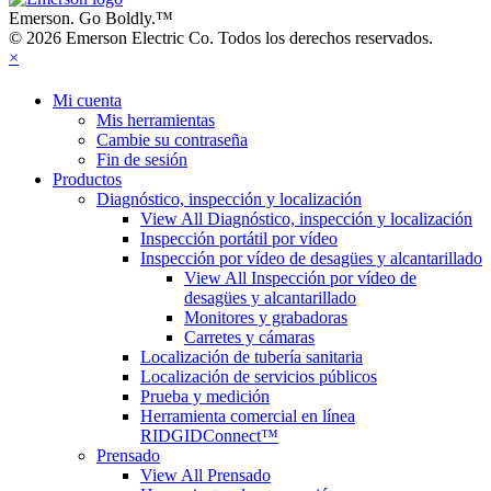
Emerson. Go Boldly.
™
© 2026 Emerson Electric Co. Todos los derechos reservados.
×
Mi cuenta
Mis herramientas
Cambie su contraseña
Fin de sesión
Productos
Diagnóstico, inspección y localización
View All Diagnóstico, inspección y localización
Inspección portátil por vídeo
Inspección por vídeo de desagües y alcantarillado
View All Inspección por vídeo de
desagües y alcantarillado
Monitores y grabadoras
Carretes y cámaras
Localización de tubería sanitaria
Localización de servicios públicos
Prueba y medición
Herramienta comercial en línea
RIDGIDConnect™
Prensado
View All Prensado