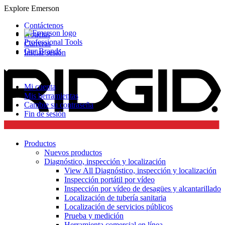
Explore Emerson
Contáctenos
Noticias
Professional Tools
Carreras
Our Brands
Iniciar sesión
Mi cuenta
Mis herramientas
Cambie su contraseña
Fin de sesión
Productos
Nuevos productos
Diagnóstico, inspección y localización
View All Diagnóstico, inspección y localización
Inspección portátil por vídeo
Inspección por vídeo de desagües y alcantarillado
Localización de tubería sanitaria
Localización de servicios públicos
Prueba y medición
Herramienta comercial en línea