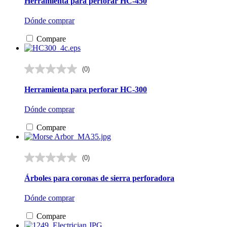
Herramienta para perforar HC-450
5
estrellas.
Dónde comprar
Compare
(0)
0.0
de
Herramienta para perforar HC-300
5
estrellas.
Dónde comprar
Compare
(0)
0.0
de
Árboles para coronas de sierra perforadora
5
estrellas.
Dónde comprar
Compare