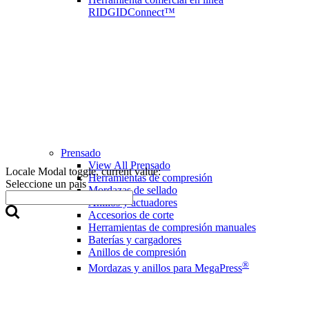
RIDGIDConnect™
Prensado
View All Prensado
Locale Modal toggle, current value:
Herramientas de compresión
Seleccione un país
Mordazas de sellado
Anillos y actuadores
Accesorios de corte
Herramientas de compresión manuales
Baterías y cargadores
Anillos de compresión
®
Mordazas y anillos para MegaPress