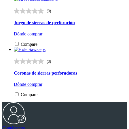
(0)
0.0
de
Juego de sierras de perforación
5
estrellas.
Dónde comprar
Compare
(0)
0.0
de
Coronas de sierras perforadoras
5
estrellas.
Dónde comprar
Compare
Contáctenos