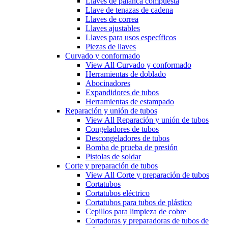
Llaves de palanca compuesta
Llave de tenazas de cadena
Llaves de correa
Llaves ajustables
Llaves para usos específicos
Piezas de llaves
Curvado y conformado
View All Curvado y conformado
Herramientas de doblado
Abocinadores
Expandidores de tubos
Herramientas de estampado
Reparación y unión de tubos
View All Reparación y unión de tubos
Congeladores de tubos
Descongeladores de tubos
Bomba de prueba de presión
Pistolas de soldar
Corte y preparación de tubos
View All Corte y preparación de tubos
Cortatubos
Cortatubos eléctrico
Cortatubos para tubos de plástico
Cepillos para limpieza de cobre
Cortadoras y preparadoras de tubos de