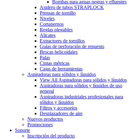
Bombas para aguas negras y efluentes
Asidero de tubos STRAPLOCK
Prensas de tornillo
Niveles
Cortapernos
Reglas plegables
Alicates
Extractores de tornillos
Guías de perforación de repuesto
Brocas helicoidales
Palas
Cintas métricas
Cajas de herramientas
Aspiradoras para sólidos y líquidos
View All Aspiradoras para sólidos y líquidos
Aspiradoras para sólidos y líquidos de uso
general
Aspiradoras industriales profesionales para
sólidos y líquidos
Filtros y accesorios
Desplazadores de aire
Nuevos productos
Promociones
Soporte
Inscripción del producto