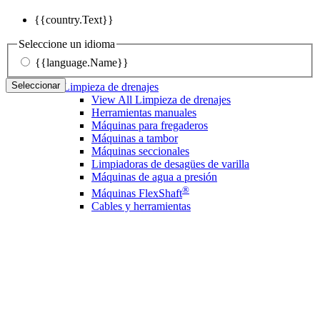
{{country.Text}}
Seleccione un idioma
{{language.Name}}
Seleccionar
Limpieza de drenajes
View All Limpieza de drenajes
Herramientas manuales
Máquinas para fregaderos
Máquinas a tambor
Máquinas seccionales
Limpiadoras de desagües de varilla
Máquinas de agua a presión
®
Máquinas FlexShaft
Cables y herramientas