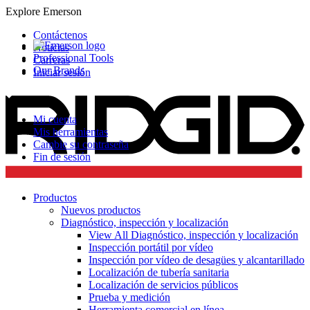
Explore Emerson
Contáctenos
Noticias
Professional Tools
Carreras
Our Brands
Iniciar sesión
Mi cuenta
Mis herramientas
Cambie su contraseña
Fin de sesión
Productos
Nuevos productos
Diagnóstico, inspección y localización
View All Diagnóstico, inspección y localización
Inspección portátil por vídeo
Inspección por vídeo de desagües y alcantarillado
Localización de tubería sanitaria
Localización de servicios públicos
Prueba y medición
Herramienta comercial en línea