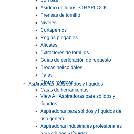
Bombas
Asidero de tubos STRAPLOCK
Prensas de tornillo
Niveles
Cortapernos
Reglas plegables
Alicates
Extractores de tornillos
Guías de perforación de repuesto
Brocas helicoidales
Palas
Cintas métricas
Aspiradoras para sólidos y líquidos
Cajas de herramientas
View All Aspiradoras para sólidos y
líquidos
Aspiradoras para sólidos y líquidos de
uso general
Aspiradoras industriales profesionales
para sólidos y líquidos