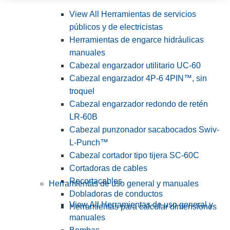
View All Herramientas de servicios
públicos y de electricistas
Herramientas de engarce hidráulicas
manuales
Cabezal engarzador utilitario UC-60
Cabezal engarzador 4P-6 4PIN™, sin
troquel
Cabezal engarzador redondo de retén
LR-60B
Cabezal punzonador sacabocados Swiv-
L-Punch™
Cabezal cortador tipo tijera SC-60C
Cortadoras de cables
Recortacables
Herramientas de uso general y manuales
Dobladoras de conductos
View All Herramientas de uso general y
Herramientas para calcular dimensiones
manuales