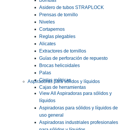
Bombas
Asidero de tubos STRAPLOCK
Prensas de tornillo
Niveles
Cortapernos
Reglas plegables
Alicates
Extractores de tornillos
Guías de perforación de repuesto
Brocas helicoidales
Palas
Cintas métricas
Aspiradoras para sólidos y líquidos
Cajas de herramientas
View All Aspiradoras para sólidos y
líquidos
Aspiradoras para sólidos y líquidos de
uso general
Aspiradoras industriales profesionales
para sólidos y líquidos