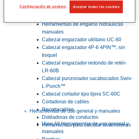
Configuración de cookies
Aceptar todas las cookies
View All Herramientas de servicios
públicos y de electricistas
Herramientas de engarce hidráulicas
manuales
Cabezal engarzador utilitario UC-60
Cabezal engarzador 4P-6 4PIN™, sin
troquel
Cabezal engarzador redondo de retén
LR-60B
Cabezal punzonador sacabocados Swiv-
L-Punch™
Cabezal cortador tipo tijera SC-60C
Cortadoras de cables
Recortacables
Herramientas de uso general y manuales
Dobladoras de conductos
View All Herramientas de uso general y
Herramientas para calcular dimensiones
manuales