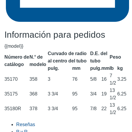
Información para pedidos
{{model}}
Curvado de radio
D.E. del
Número de
N.° de
Peso
al centro del tubo
tubo
catálogo
modelo
pulg.
mm
pulg.
mm
lb
kg
7
35170
358
3
76
5/8
16
3.25
1/2
13
35175
368
3 3/4
95
3/4
19
6.25
1/2
13
35180R
378
3 3/4
95
7/8
22
6.25
1/2
Reseñas
P y R