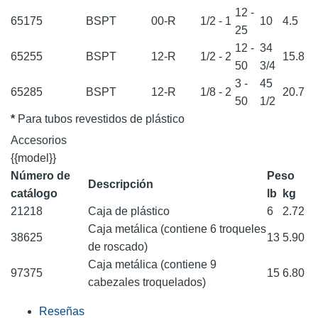
12 -
65175
BSPT
00-R
1/2 - 1
10
4.5
25
12 -
34
65255
BSPT
12-R
1/2 - 2
15.8
50
3/4
3 -
45
65285
BSPT
12-R
1/8 - 2
20.7
50
1/2
*
Para tubos revestidos de plástico
Accesorios
{{model}}
Número de
Peso
Descripción
catálogo
lb
kg
21218
Caja de plástico
6
2.72
Caja metálica (contiene 6 troqueles
38625
13
5.90
de roscado)
Caja metálica (contiene 9
97375
15
6.80
cabezales troquelados)
Reseñas