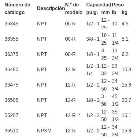
Número de
N.° de
Capacidad
Peso
Descripción
catálogo
modelo
pulg.
mm
lb
kg
12 -
36345
NPT
00-R
1/2 - 1
10
4.5
25
10 -
11
36355
NPT
00-R
3/8 - 1
5.1
25
1/4
3 -
13
36375
NPT
00-R
1/8 - 1
6.2
25
3/4
1/2 - 1
12 -
23
36480
NPT
12-R
10.8
1/4
32
3/4
12 -
34
36475
NPT
12-R
1/2 - 2
15.8
50
3/4
3 -
45
36505
NPT
12-R
1/8 - 2
20.7
50
1/2
12 -
35
55207
NPT
12-R
*
1/2 - 2
16.1
50
1/2
12 -
34
36510
NPSM
12-R
1/2 - 2
15.8
50
3/4