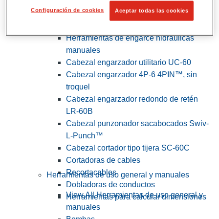
Configuración de cookies
Aceptar todas las cookies
View All Herramientas de servicios
públicos y de electricistas
Herramientas de engarce hidráulicas
manuales
Cabezal engarzador utilitario UC-60
Cabezal engarzador 4P-6 4PIN™, sin
troquel
Cabezal engarzador redondo de retén
LR-60B
Cabezal punzonador sacabocados Swiv-
L-Punch™
Cabezal cortador tipo tijera SC-60C
Cortadoras de cables
Recortacables
Herramientas de uso general y manuales
Dobladoras de conductos
View All Herramientas de uso general y
Herramientas para calcular dimensiones
manuales