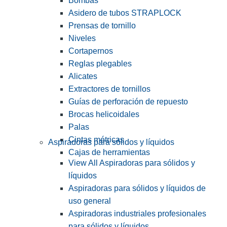
Bombas
Asidero de tubos STRAPLOCK
Prensas de tornillo
Niveles
Cortapernos
Reglas plegables
Alicates
Extractores de tornillos
Guías de perforación de repuesto
Brocas helicoidales
Palas
Cintas métricas
Aspiradoras para sólidos y líquidos
Cajas de herramientas
View All Aspiradoras para sólidos y
líquidos
Aspiradoras para sólidos y líquidos de
uso general
Aspiradoras industriales profesionales
para sólidos y líquidos