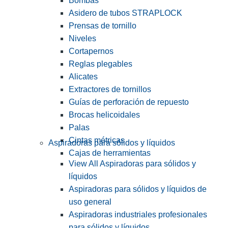
Bombas
Asidero de tubos STRAPLOCK
Prensas de tornillo
Niveles
Cortapernos
Reglas plegables
Alicates
Extractores de tornillos
Guías de perforación de repuesto
Brocas helicoidales
Palas
Cintas métricas
Aspiradoras para sólidos y líquidos
Cajas de herramientas
View All Aspiradoras para sólidos y
líquidos
Aspiradoras para sólidos y líquidos de
uso general
Aspiradoras industriales profesionales
para sólidos y líquidos