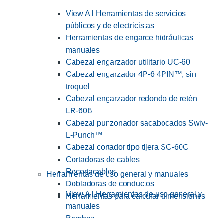
View All Herramientas de servicios
públicos y de electricistas
Herramientas de engarce hidráulicas
manuales
Cabezal engarzador utilitario UC-60
Cabezal engarzador 4P-6 4PIN™, sin
troquel
Cabezal engarzador redondo de retén
LR-60B
Cabezal punzonador sacabocados Swiv-
L-Punch™
Cabezal cortador tipo tijera SC-60C
Cortadoras de cables
Recortacables
Herramientas de uso general y manuales
Dobladoras de conductos
View All Herramientas de uso general y
Herramientas para calcular dimensiones
manuales