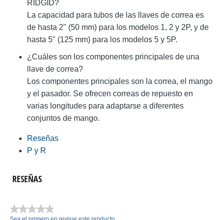
RIDGID?
La capacidad para tubos de las llaves de correa es
de hasta 2" (50 mm) para los modelos 1, 2 y 2P, y de
hasta 5" (125 mm) para los modelos 5 y 5P.
¿Cuáles son los componentes principales de una
llave de correa?
Los componentes principales son la correa, el mango
y el pasador. Se ofrecen correas de repuesto en
varias longitudes para adaptarse a diferentes
conjuntos de mango.
Reseñas
P y R
RESEÑAS
★★★★★
Sea el primero en revisar este producto
Sin