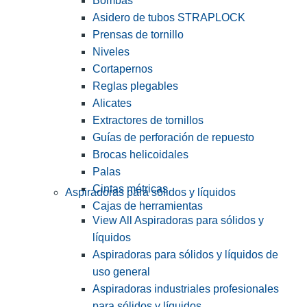
Bombas
Asidero de tubos STRAPLOCK
Prensas de tornillo
Niveles
Cortapernos
Reglas plegables
Alicates
Extractores de tornillos
Guías de perforación de repuesto
Brocas helicoidales
Palas
Cintas métricas
Aspiradoras para sólidos y líquidos
Cajas de herramientas
View All Aspiradoras para sólidos y
líquidos
Aspiradoras para sólidos y líquidos de
uso general
Aspiradoras industriales profesionales
para sólidos y líquidos