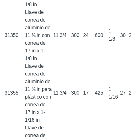
1/8 in
Llave de
correa de
aluminio de
1
31350
11 ¾ in con
11 3/4
300
24
600
30
2
1/8
correa de
17 in x 1-
1/8 in
Llave de
correa de
aluminio de
11 ¾ in para
1
31355
11 3/4
300
17
425
27
2
plástico con
1/16
correa de
17 in x 1-
1/16 in
Llave de
correa de