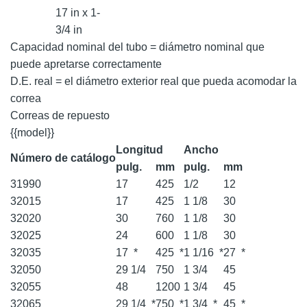
17 in x 1-
3/4 in
Capacidad nominal del tubo = diámetro nominal que
puede apretarse correctamente
D.E. real = el diámetro exterior real que pueda acomodar la
correa
Correas de repuesto
{{model}}
Longitud
Ancho
Número de catálogo
pulg.
mm
pulg.
mm
31990
17
425
1/2
12
32015
17
425
1 1/8
30
32020
30
760
1 1/8
30
32025
24
600
1 1/8
30
32035
17
*
425
*
1 1/16
*
27
*
32050
29 1/4
750
1 3/4
45
32055
48
1200
1 3/4
45
32065
29 1/4
*
750
*
1 3/4
*
45
*