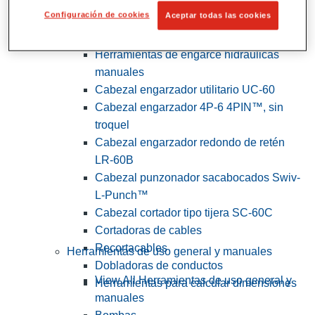
Configuración de cookies
Aceptar todas las cookies
View All Herramientas de servicios
públicos y de electricistas
Herramientas de engarce hidráulicas
manuales
Cabezal engarzador utilitario UC-60
Cabezal engarzador 4P-6 4PIN™, sin
troquel
Cabezal engarzador redondo de retén
LR-60B
Cabezal punzonador sacabocados Swiv-
L-Punch™
Cabezal cortador tipo tijera SC-60C
Cortadoras de cables
Recortacables
Herramientas de uso general y manuales
Dobladoras de conductos
View All Herramientas de uso general y
Herramientas para calcular dimensiones
manuales