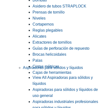
Bombas
Asidero de tubos STRAPLOCK
Prensas de tornillo
Niveles
Cortapernos
Reglas plegables
Alicates
Extractores de tornillos
Guías de perforación de repuesto
Brocas helicoidales
Palas
Cintas métricas
Aspiradoras para sólidos y líquidos
Cajas de herramientas
View All Aspiradoras para sólidos y
líquidos
Aspiradoras para sólidos y líquidos de
uso general
Aspiradoras industriales profesionales
para sólidos y líquidos