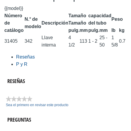
{{model}}
Número
Tamaño
capacidad
N.° de
Peso
de
Descripción
Tamaño
del tubo
modelo
catálogo
pulg.
mm
pulg.
mm
lb
kg
Llave
4
25 -
1
31405
342
113
1 - 2
0.7
interna
1/2
50
5/8
Reseñas
P y R
RESEÑAS
★★★★★
Sea el primero en revisar este producto
Sin
puntuación
PREGUNTAS