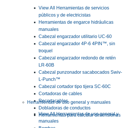
View All Herramientas de servicios
públicos y de electricistas
Herramientas de engarce hidráulicas
manuales
Cabezal engarzador utilitario UC-60
Cabezal engarzador 4P-6 4PIN™, sin
troquel
Cabezal engarzador redondo de retén
LR-60B
Cabezal punzonador sacabocados Swiv-
L-Punch™
Cabezal cortador tipo tijera SC-60C
Cortadoras de cables
Recortacables
Herramientas de uso general y manuales
Dobladoras de conductos
View All Herramientas de uso general y
Herramientas para calcular dimensiones
manuales