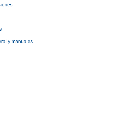
siones
s
eral y manuales