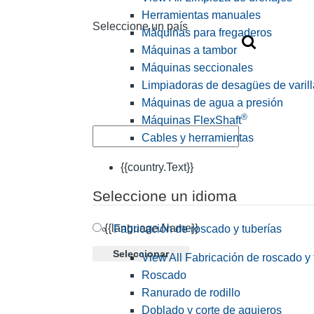
Herramientas manuales
Seleccione un país
Máquinas para fregaderos
Máquinas a tambor
Máquinas seccionales
Limpiadoras de desagües de varill
Máquinas de agua a presión
®
Máquinas FlexShaft
Cables y herramientas
{{country.Text}}
Seleccione un idioma
{{language.Name}}
Fabricación de roscado y tuberías
Seleccionar
View All Fabricación de roscado y 
Roscado
Ranurado de rodillo
Doblado y corte de agujeros