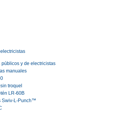
electricistas
públicos y de electricistas
cas manuales
60
in troquel
etén LR-60B
s Swiv-L-Punch™
C