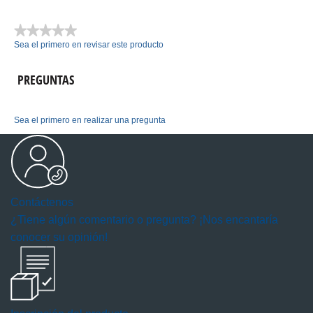
★★★★★
Sea el primero en revisar este producto
Sin
puntuación
PREGUNTAS
Sea el primero en realizar una pregunta
Contáctenos
¿Tiene algún comentario o pregunta? ¡Nos encantaría
conocer su opinión!