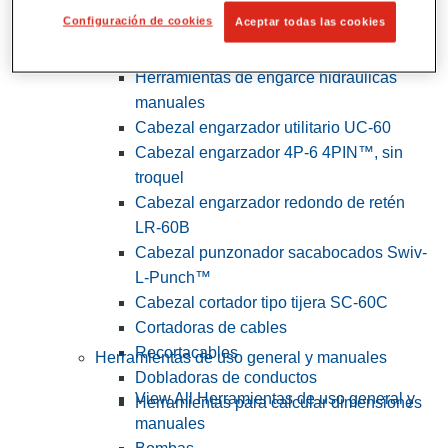
Configuración de cookies
Aceptar todas las cookies
View All Herramientas de servicios
públicos y de electricistas
Herramientas de engarce hidráulicas
manuales
Cabezal engarzador utilitario UC-60
Cabezal engarzador 4P-6 4PIN™, sin
troquel
Cabezal engarzador redondo de retén
LR-60B
Cabezal punzonador sacabocados Swiv-
L-Punch™
Cabezal cortador tipo tijera SC-60C
Cortadoras de cables
Recortacables
Herramientas de uso general y manuales
Dobladoras de conductos
View All Herramientas de uso general y
Herramientas para calcular dimensiones
manuales