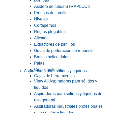
Bombas
Asidero de tubos STRAPLOCK
Prensas de tornillo
Niveles
Cortapernos
Reglas plegables
Alicates
Extractores de tornillos
Guías de perforación de repuesto
Brocas helicoidales
Palas
Cintas métricas
Aspiradoras para sólidos y líquidos
Cajas de herramientas
View All Aspiradoras para sólidos y
líquidos
Aspiradoras para sólidos y líquidos de
uso general
Aspiradoras industriales profesionales
para sólidos y líquidos