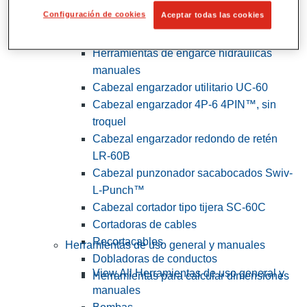
Configuración de cookies
Aceptar todas las cookies
View All Herramientas de servicios
públicos y de electricistas
Herramientas de engarce hidráulicas
manuales
Cabezal engarzador utilitario UC-60
Cabezal engarzador 4P-6 4PIN™, sin
troquel
Cabezal engarzador redondo de retén
LR-60B
Cabezal punzonador sacabocados Swiv-
L-Punch™
Cabezal cortador tipo tijera SC-60C
Cortadoras de cables
Recortacables
Herramientas de uso general y manuales
Dobladoras de conductos
View All Herramientas de uso general y
Herramientas para calcular dimensiones
manuales