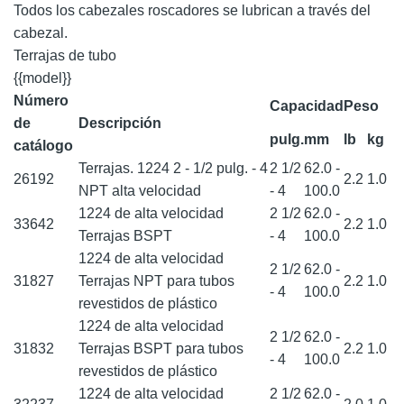
Todos los cabezales roscadores se lubrican a través del
cabezal.
Terrajas de tubo
{{model}}
Número
Capacidad
Peso
de
Descripción
pulg.
mm
lb
kg
catálogo
Terrajas. 1224 2 - 1/2 pulg. - 4
2 1/2
62.0 -
26192
2.2
1.0
NPT alta velocidad
- 4
100.0
1224 de alta velocidad
2 1/2
62.0 -
33642
2.2
1.0
Terrajas BSPT
- 4
100.0
1224 de alta velocidad
2 1/2
62.0 -
31827
Terrajas NPT para tubos
2.2
1.0
- 4
100.0
revestidos de plástico
1224 de alta velocidad
2 1/2
62.0 -
31832
Terrajas BSPT para tubos
2.2
1.0
- 4
100.0
revestidos de plástico
1224 de alta velocidad
2 1/2
62.0 -