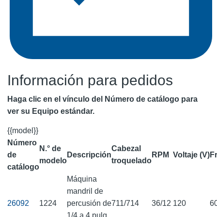
Información para pedidos
Haga clic en el vínculo del Número de catálogo para
ver su Equipo estándar.
{{model}}
Número
N.° de
Cabezal
de
Descripción
RPM
Voltaje (V)
F
modelo
troquelado
catálogo
Máquina
mandril de
26092
1224
percusión de
711/714
36/12
120
6
1/4 a 4 pulg.