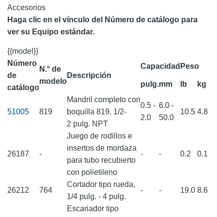
Accesorios
Haga clic en el vínculo del Número de catálogo para
ver su Equipo estándar.
{{model}}
Número
Capacidad
Peso
N.° de
de
Descripción
modelo
pulg.
mm
lb
kg
catálogo
Mandril completo con
0.5 -
6.0 -
51005
819
boquilla 819, 1/2-
10.5
4.8
2.0
50.0
2 pulg. NPT
Juego de rodillos e
insertos de mordaza
26187
-
-
-
0.2
0.1
para tubo recubierto
con polietileno
Cortador tipo rueda,
26212
764
-
-
19.0
8.6
1/4 pulg. - 4 pulg.
Escariador tipo