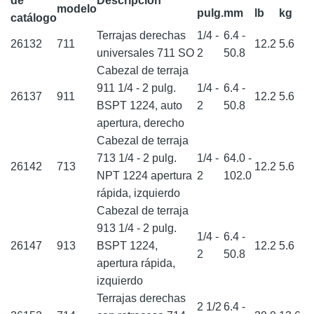
de
Descripción
modelo
pulg.
mm
lb
kg
catálogo
Terrajas derechas
1/4 -
6.4 -
26132
711
12.2
5.6
universales 711 SO
2
50.8
Cabezal de terraja
911 1/4 - 2 pulg.
1/4 -
6.4 -
26137
911
12.2
5.6
BSPT 1224, auto
2
50.8
apertura, derecho
Cabezal de terraja
713 1/4 - 2 pulg.
1/4 -
64.0 -
26142
713
12.2
5.6
NPT 1224 apertura
2
102.0
rápida, izquierdo
Cabezal de terraja
913 1/4 - 2 pulg.
1/4 -
6.4 -
26147
913
BSPT 1224,
12.2
5.6
2
50.8
apertura rápida,
izquierdo
Terrajas derechas
2 1/2
6.4 -