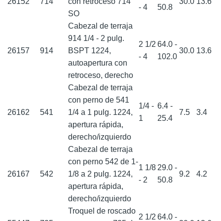
26152
714
con retroceso 714
30.0
13.6
- 4
50.8
SO
Cabezal de terraja
914 1/4 - 2 pulg.
2 1/2
64.0 -
26157
914
BSPT 1224,
30.0
13.6
- 4
102.0
autoapertura con
retroceso, derecho
Cabezal de terraja
con perno de 541
1/4 -
6.4 -
26162
541
1/4 a 1 pulg. 1224,
7.5
3.4
1
25.4
apertura rápida,
derecho/izquierdo
Cabezal de terraja
con perno 542 de 1-
1 1/8
29.0 -
26167
542
1/8 a 2 pulg. 1224,
9.2
4.2
- 2
50.8
apertura rápida,
derecho/izquierdo
Troquel de roscado
2 1/2
64.0 -