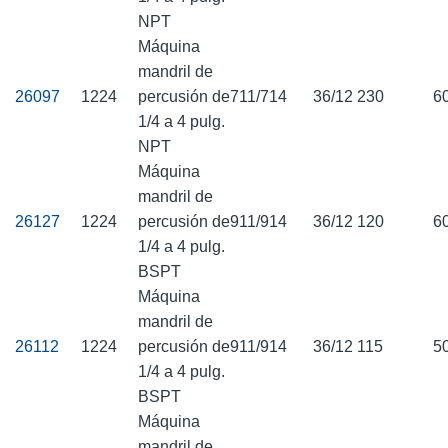
NPT
Máquina
mandril de
26097
1224
percusión de
711/714
36/12
230
6
1/4 a 4 pulg.
NPT
Máquina
mandril de
26127
1224
percusión de
911/914
36/12
120
6
1/4 a 4 pulg.
BSPT
Máquina
mandril de
26112
1224
percusión de
911/914
36/12
115
5
1/4 a 4 pulg.
BSPT
Máquina
mandril de