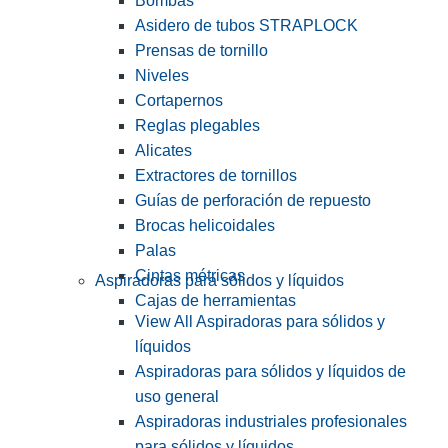
Bombas
Asidero de tubos STRAPLOCK
Prensas de tornillo
Niveles
Cortapernos
Reglas plegables
Alicates
Extractores de tornillos
Guías de perforación de repuesto
Brocas helicoidales
Palas
Cintas métricas
Aspiradoras para sólidos y líquidos
Cajas de herramientas
View All Aspiradoras para sólidos y
líquidos
Aspiradoras para sólidos y líquidos de
uso general
Aspiradoras industriales profesionales
para sólidos y líquidos