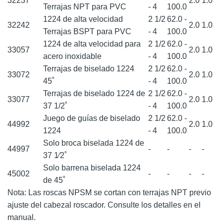
32237
2.0
1.0
Terrajas NPT para PVC
- 4
100.0
1224 de alta velocidad
2 1/2
62.0 -
32242
2.0
1.0
Terrajas BSPT para PVC
- 4
100.0
1224 de alta velocidad para
2 1/2
62.0 -
33057
2.0
1.0
acero inoxidable
- 4
100.0
Terrajas de biselado 1224
2 1/2
62.0 -
33072
2.0
1.0
45˚
- 4
100.0
Terrajas de biselado 1224 de
2 1/2
62.0 -
33077
2.0
1.0
37 1/2˚
- 4
100.0
Juego de guías de biselado
2 1/2
62.0 -
44992
2.0
1.0
1224
- 4
100.0
Solo broca biselada 1224 de
44997
-
-
-
-
37 1⁄2˚
Solo barrena biselada 1224
45002
-
-
-
-
de 45˚
Nota: Las roscas NPSM se cortan con terrajas NPT previo
ajuste del cabezal roscador. Consulte los detalles en el
manual.