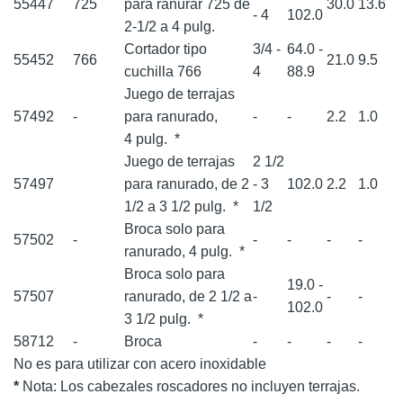
55447
725
para ranurar 725 de
30.0
13.6
- 4
102.0
2-1/2 a 4 pulg.
Cortador tipo
3/4 -
64.0 -
55452
766
21.0
9.5
cuchilla 766
4
88.9
Juego de terrajas
57492
-
para ranurado,
-
-
2.2
1.0
4 pulg.
*
Juego de terrajas
2 1/2
57497
para ranurado, de 2
- 3
102.0
2.2
1.0
1/2 a 3 1/2 pulg.
*
1/2
Broca solo para
57502
-
-
-
-
-
ranurado, 4 pulg.
*
Broca solo para
19.0 -
57507
ranurado, de 2 1/2 a
-
-
-
102.0
3 1/2 pulg.
*
58712
-
Broca
-
-
-
-
No es para utilizar con acero inoxidable
*
Nota: Los cabezales roscadores no incluyen terrajas.