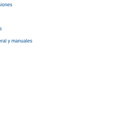
siones
s
eral y manuales