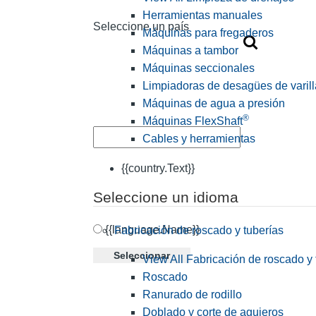
Herramientas manuales
Seleccione un país
Máquinas para fregaderos
Máquinas a tambor
Máquinas seccionales
Limpiadoras de desagües de varill
Máquinas de agua a presión
®
Máquinas FlexShaft
Cables y herramientas
{{country.Text}}
Seleccione un idioma
{{language.Name}}
Fabricación de roscado y tuberías
Seleccionar
View All Fabricación de roscado y 
Roscado
Ranurado de rodillo
Doblado y corte de agujeros