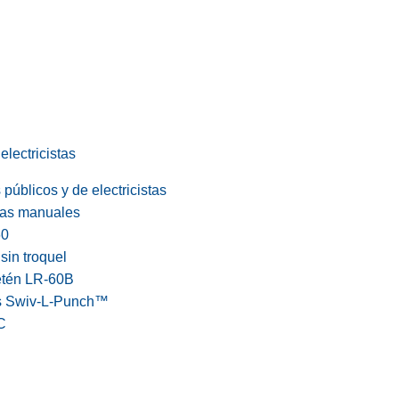
electricistas
públicos y de electricistas
cas manuales
60
in troquel
etén LR-60B
s Swiv-L-Punch™
C