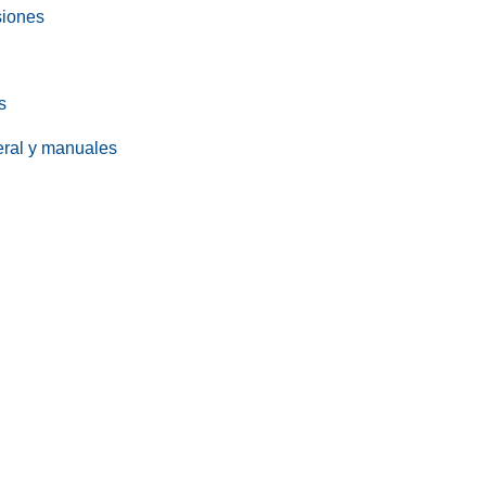
siones
s
eral y manuales