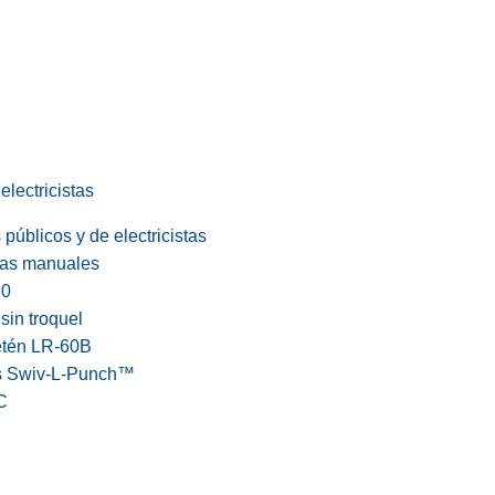
electricistas
públicos y de electricistas
cas manuales
60
in troquel
etén LR-60B
s Swiv-L-Punch™
C