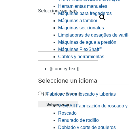
Herramientas manuales
Seleccione un país
Máquinas para fregaderos
Máquinas a tambor
Máquinas seccionales
Limpiadoras de desagües de varill
Máquinas de agua a presión
®
Máquinas FlexShaft
Cables y herramientas
{{country.Text}}
Seleccione un idioma
{{language.Name}}
Fabricación de roscado y tuberías
Seleccionar
View All Fabricación de roscado y 
Roscado
Ranurado de rodillo
Doblado y corte de agujeros