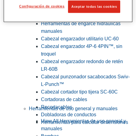
Configuración de cookies
Aceptar todas las cookies
View All Herramientas de servicios
públicos y de electricistas
Herramientas de engarce hidráulicas
manuales
Cabezal engarzador utilitario UC-60
Cabezal engarzador 4P-6 4PIN™, sin
troquel
Cabezal engarzador redondo de retén
LR-60B
Cabezal punzonador sacabocados Swiv-
L-Punch™
Cabezal cortador tipo tijera SC-60C
Cortadoras de cables
Recortacables
Herramientas de uso general y manuales
Dobladoras de conductos
View All Herramientas de uso general y
Herramientas para calcular dimensiones
manuales