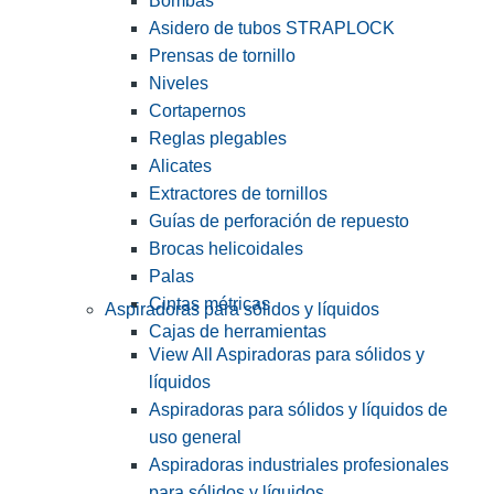
Bombas
Asidero de tubos STRAPLOCK
Prensas de tornillo
Niveles
Cortapernos
Reglas plegables
Alicates
Extractores de tornillos
Guías de perforación de repuesto
Brocas helicoidales
Palas
Cintas métricas
Aspiradoras para sólidos y líquidos
Cajas de herramientas
View All Aspiradoras para sólidos y
líquidos
Aspiradoras para sólidos y líquidos de
uso general
Aspiradoras industriales profesionales
para sólidos y líquidos