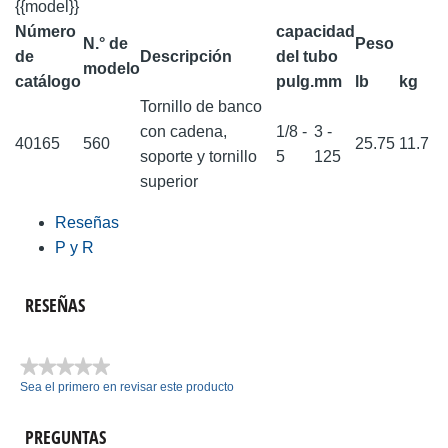
{{model}}
Número
capacidad
N.° de
Peso
de
Descripción
del tubo
modelo
catálogo
pulg.
mm
lb
kg
Tornillo de banco
con cadena,
1/8 -
3 -
40165
560
25.75
11.7
soporte y tornillo
5
125
superior
Reseñas
P y R
RESEÑAS
★★★★★
Sea el primero en revisar este producto
Sin
puntuación
PREGUNTAS