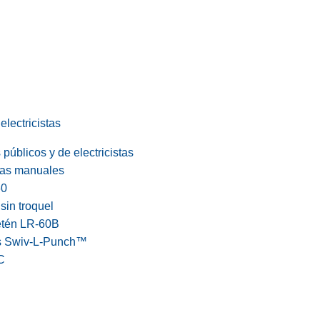
electricistas
públicos y de electricistas
cas manuales
60
in troquel
etén LR-60B
s Swiv-L-Punch™
C