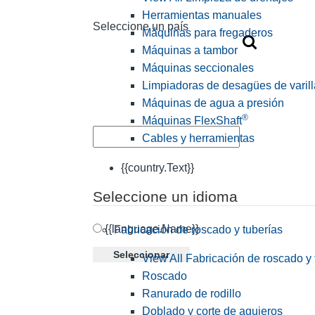
Herramientas manuales
Seleccione un país
Máquinas para fregaderos
Máquinas a tambor
Máquinas seccionales
Limpiadoras de desagües de varill
Máquinas de agua a presión
®
Máquinas FlexShaft
Cables y herramientas
{{country.Text}}
Seleccione un idioma
{{language.Name}}
Fabricación de roscado y tuberías
Seleccionar
View All Fabricación de roscado y 
Roscado
Ranurado de rodillo
Doblado y corte de agujeros