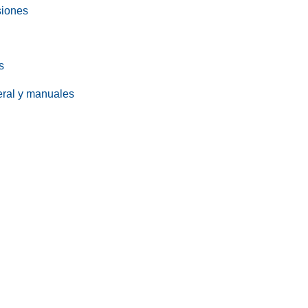
siones
s
eral y manuales