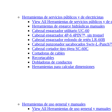
Herramientas de servicios públicos y de electricistas
View All Herramientas de servicios públicos y de el
Herramientas de engarce hidráulicas manuales
Cabezal engarzador utilitario UC-60
Cabezal engarzador 4P-6 4PIN™, sin troquel
Cabezal engarzador redondo de retén LR-60B
Cabezal punzonador sacabocados Swiv-L-Punch
Cabezal cortador tipo tijera SC-60C
Cortadoras de cables
Recortacables
Dobladoras de conductos
Herramientas para calcular dimensiones
Herramientas de uso general y manuales
View All Herramientas de uso general y manuales