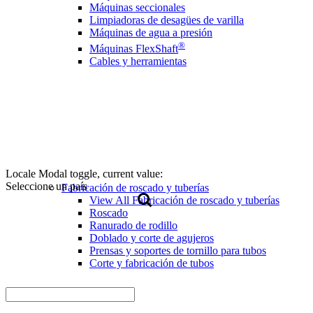
Máquinas seccionales
Limpiadoras de desagües de varilla
Máquinas de agua a presión
®
Máquinas FlexShaft
Cables y herramientas
Locale Modal toggle, current value:
Seleccione un país
Fabricación de roscado y tuberías
View All Fabricación de roscado y tuberías
Roscado
Ranurado de rodillo
Doblado y corte de agujeros
Prensas y soportes de tornillo para tubos
Corte y fabricación de tubos