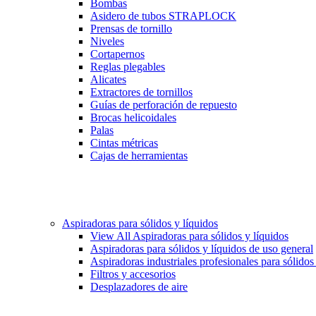
Bombas
Asidero de tubos STRAPLOCK
Prensas de tornillo
Niveles
Cortapernos
Reglas plegables
Alicates
Extractores de tornillos
Guías de perforación de repuesto
Brocas helicoidales
Palas
Cintas métricas
Cajas de herramientas
Aspiradoras para sólidos y líquidos
View All Aspiradoras para sólidos y líquidos
Aspiradoras para sólidos y líquidos de uso general
Aspiradoras industriales profesionales para sólidos
Filtros y accesorios
Desplazadores de aire