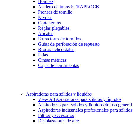
Bombas
Asidero de tubos STRAPLOCK
Prensas de tornillo
Niveles
Cortapernos
Reglas plegables
Alicates
Extractores de tornillos
Guías de perforación de repuesto
Brocas helicoidales
Palas
Cintas métricas
Cajas de herramientas
Aspiradoras para sólidos y líquidos
View All Aspiradoras para sólidos y líquidos
Aspiradoras para sólidos y líquidos de uso general
Aspiradoras industriales profesionales para sólidos
Filtros y accesorios
Desplazadores de aire