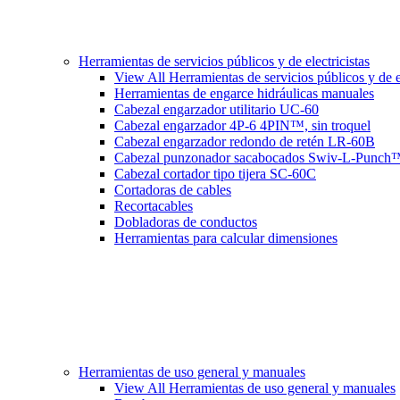
Herramientas de servicios públicos y de electricistas
View All Herramientas de servicios públicos y de el
Herramientas de engarce hidráulicas manuales
Cabezal engarzador utilitario UC-60
Cabezal engarzador 4P-6 4PIN™, sin troquel
Cabezal engarzador redondo de retén LR-60B
Cabezal punzonador sacabocados Swiv-L-Punch
Cabezal cortador tipo tijera SC-60C
Cortadoras de cables
Recortacables
Dobladoras de conductos
Herramientas para calcular dimensiones
Herramientas de uso general y manuales
View All Herramientas de uso general y manuales