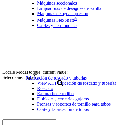
Máquinas seccionales
Limpiadoras de desagües de varilla
Máquinas de agua a presión
®
Máquinas FlexShaft
Cables y herramientas
Locale Modal toggle, current value:
Seleccione un país
Fabricación de roscado y tuberías
View All Fabricación de roscado y tuberías
Roscado
Ranurado de rodillo
Doblado y corte de agujeros
Prensas y soportes de tornillo para tubos
Corte y fabricación de tubos