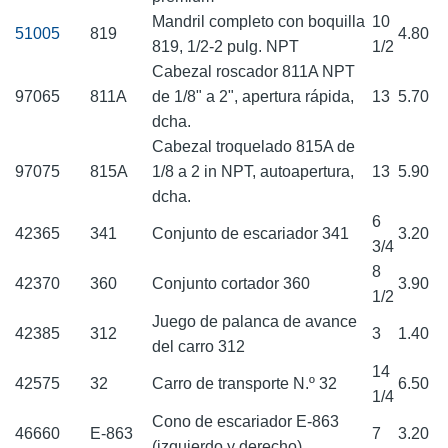
Mandril completo con boquilla
10
51005
819
4.80
819, 1/2-2 pulg. NPT
1/2
Cabezal roscador 811A NPT
97065
811A
de 1/8" a 2", apertura rápida,
13
5.70
dcha.
Cabezal troquelado 815A de
97075
815A
1/8 a 2 in NPT, autoapertura,
13
5.90
dcha.
6
42365
341
Conjunto de escariador 341
3.20
3/4
8
42370
360
Conjunto cortador 360
3.90
1/2
Juego de palanca de avance
42385
312
3
1.40
del carro 312
14
42575
32
Carro de transporte N.º 32
6.50
1/4
Cono de escariador E-863
46660
E-863
7
3.20
(izquierdo y derecho)