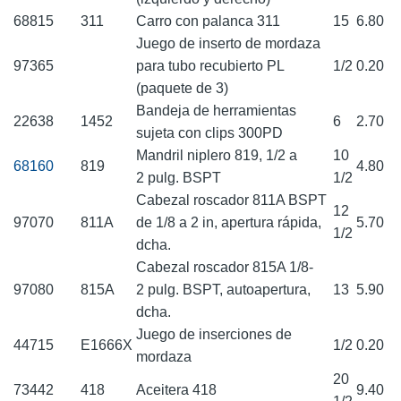
68815
311
Carro con palanca 311
15
6.80
Juego de inserto de mordaza
97365
para tubo recubierto PL
1/2
0.20
(paquete de 3)
Bandeja de herramientas
22638
1452
6
2.70
sujeta con clips 300PD
Mandril niplero 819, 1/2 a
10
68160
819
4.80
2 pulg. BSPT
1/2
Cabezal roscador 811A BSPT
12
97070
811A
de 1/8 a 2 in, apertura rápida,
5.70
1/2
dcha.
Cabezal roscador 815A 1/8-
97080
815A
2 pulg. BSPT, autoapertura,
13
5.90
dcha.
Juego de inserciones de
44715
E1666X
1/2
0.20
mordaza
20
73442
418
Aceitera 418
9.40