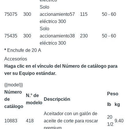
Solo
75075
300
accionamiento
57
115
50 - 60
eléctrico 300
Solo
75435
300
accionamiento
38
230
50 - 60
eléctrico 300
*
Enchufe de 20 A
Accesorios
Haga clic en el vínculo del Número de catálogo para
ver su Equipo estándar.
{{model}}
Número
Peso
N.° de
de
Descripción
modelo
lb
kg
catálogo
Aceitador con un galón de
20
10883
418
aceite de corte para roscar
9.40
1/2
premium