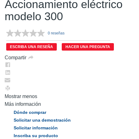
Accionamiento eléctrico
modelo 300
0 reseñas
Sin
puntuación.
Enlace
ESCRIBA UNA RESEÑA
HACER UNA PREGUNTA
en
la
Compartir
misma
página.
Mostrar menos
Más información
Dónde comprar
Solicitar una demostración
Solicitar información
Inscriba su producto