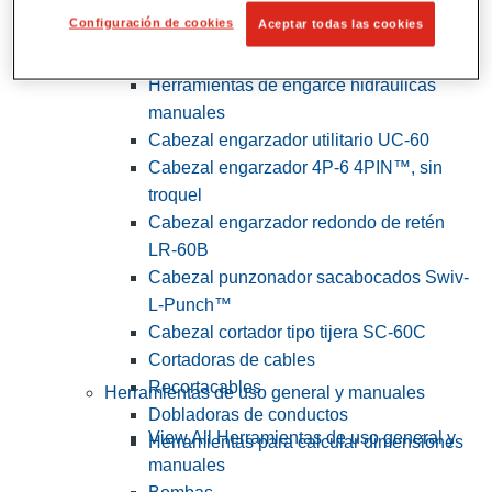
Configuración de cookies
Aceptar todas las cookies
View All Herramientas de servicios
públicos y de electricistas
Herramientas de engarce hidráulicas
manuales
Cabezal engarzador utilitario UC-60
Cabezal engarzador 4P-6 4PIN™, sin
troquel
Cabezal engarzador redondo de retén
LR-60B
Cabezal punzonador sacabocados Swiv-
L-Punch™
Cabezal cortador tipo tijera SC-60C
Cortadoras de cables
Recortacables
Herramientas de uso general y manuales
Dobladoras de conductos
View All Herramientas de uso general y
Herramientas para calcular dimensiones
manuales