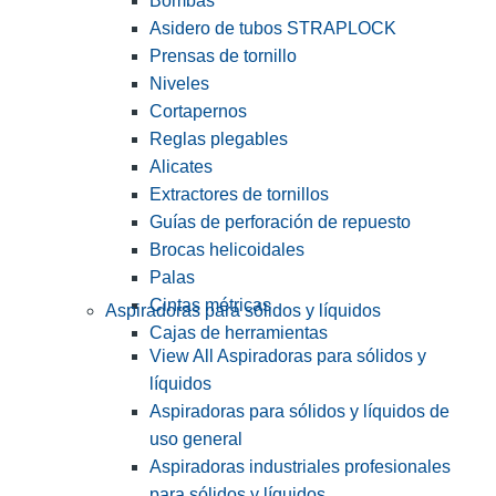
Bombas
Asidero de tubos STRAPLOCK
Prensas de tornillo
Niveles
Cortapernos
Reglas plegables
Alicates
Extractores de tornillos
Guías de perforación de repuesto
Brocas helicoidales
Palas
Cintas métricas
Aspiradoras para sólidos y líquidos
Cajas de herramientas
View All Aspiradoras para sólidos y
líquidos
Aspiradoras para sólidos y líquidos de
uso general
Aspiradoras industriales profesionales
para sólidos y líquidos