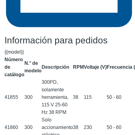
Información para pedidos
{{model}}
Número
N.° de
de
Descripción
RPM
Voltaje (V)
Frecuencia 
modelo
catálogo
300PD,
solamente
41855
300
herramienta,
38
115
50 - 60
115 V 25-60
Hz 38 RPM
Solo
41860
300
accionamiento
38
230
50 - 60
eléctrico