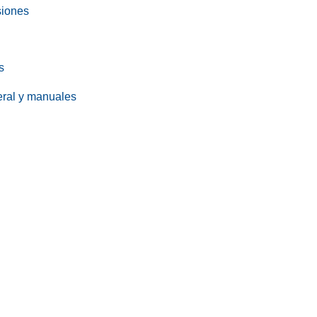
siones
s
eral y manuales