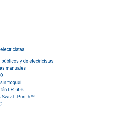
electricistas
públicos y de electricistas
cas manuales
60
in troquel
etén LR-60B
s Swiv-L-Punch™
C