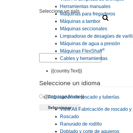
Herramientas manuales
Seleccione un país
Máquinas para fregaderos
Máquinas a tambor
Máquinas seccionales
Limpiadoras de desagües de varill
Máquinas de agua a presión
®
Máquinas FlexShaft
Cables y herramientas
{{country.Text}}
Seleccione un idioma
{{language.Name}}
Fabricación de roscado y tuberías
Seleccionar
View All Fabricación de roscado y 
Roscado
Ranurado de rodillo
Doblado y corte de agujeros