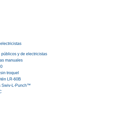
electricistas
públicos y de electricistas
cas manuales
60
in troquel
etén LR-60B
s Swiv-L-Punch™
C