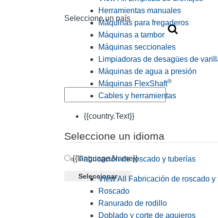
Herramientas manuales
Seleccione un país
Máquinas para fregaderos
Máquinas a tambor
Máquinas seccionales
Limpiadoras de desagües de varill
Máquinas de agua a presión
®
Máquinas FlexShaft
Cables y herramientas
{{country.Text}}
Seleccione un idioma
{{language.Name}}
Fabricación de roscado y tuberías
Seleccionar
View All Fabricación de roscado y 
Roscado
Ranurado de rodillo
Doblado y corte de agujeros