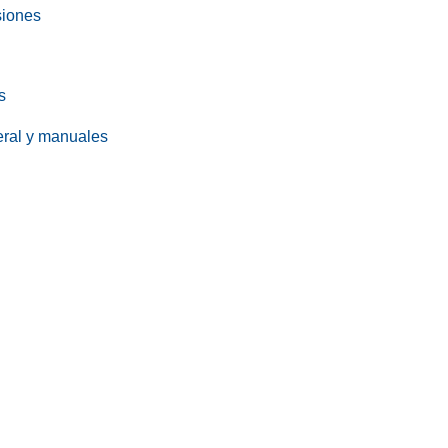
siones
s
eral y manuales