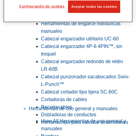
Configuración de cookies
Aceptar todas las cookies
View All Herramientas de servicios
públicos y de electricistas
Herramientas de engarce hidráulicas
manuales
Cabezal engarzador utilitario UC-60
Cabezal engarzador 4P-6 4PIN™, sin
troquel
Cabezal engarzador redondo de retén
LR-60B
Cabezal punzonador sacabocados Swiv-
L-Punch™
Cabezal cortador tipo tijera SC-60C
Cortadoras de cables
Recortacables
Herramientas de uso general y manuales
Dobladoras de conductos
View All Herramientas de uso general y
Herramientas para calcular dimensiones
manuales