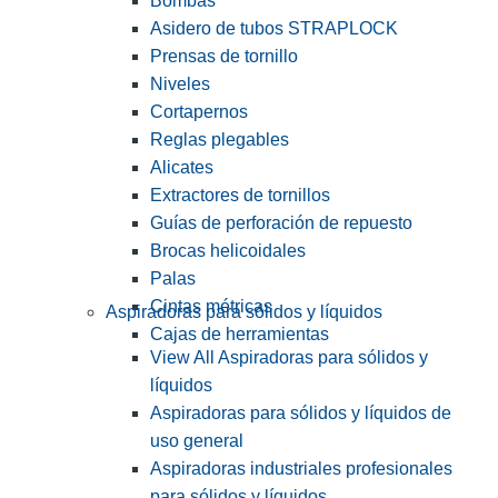
Bombas
Asidero de tubos STRAPLOCK
Prensas de tornillo
Niveles
Cortapernos
Reglas plegables
Alicates
Extractores de tornillos
Guías de perforación de repuesto
Brocas helicoidales
Palas
Cintas métricas
Aspiradoras para sólidos y líquidos
Cajas de herramientas
View All Aspiradoras para sólidos y
líquidos
Aspiradoras para sólidos y líquidos de
uso general
Aspiradoras industriales profesionales
para sólidos y líquidos