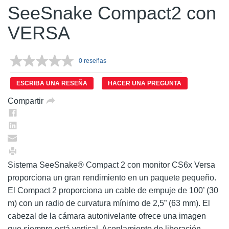
SeeSnake Compact2 con
VERSA
0 reseñas
Sin
puntuación.
Enlace
ESCRIBA UNA RESEÑA
HACER UNA PREGUNTA
en
la
Compartir
misma
página.
Sistema SeeSnake® Compact 2 con monitor CS6x Versa
proporciona un gran rendimiento en un paquete pequeño.
El Compact 2 proporciona un cable de empuje de 100’ (30
m) con un radio de curvatura mínimo de 2,5” (63 mm). El
cabezal de la cámara autonivelante ofrece una imagen
que siempre está vertical. Acoplamiento de liberación