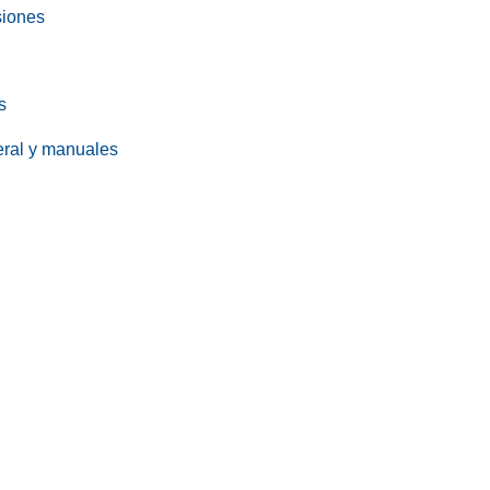
siones
s
eral y manuales