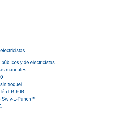
electricistas
públicos y de electricistas
cas manuales
60
in troquel
etén LR-60B
s Swiv-L-Punch™
C