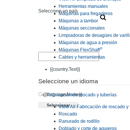
Herramientas manuales
Seleccione un país
Máquinas para fregaderos
Máquinas a tambor
Máquinas seccionales
Limpiadoras de desagües de varill
Máquinas de agua a presión
®
Máquinas FlexShaft
Cables y herramientas
{{country.Text}}
Seleccione un idioma
{{language.Name}}
Fabricación de roscado y tuberías
Seleccionar
View All Fabricación de roscado y 
Roscado
Ranurado de rodillo
Doblado y corte de agujeros