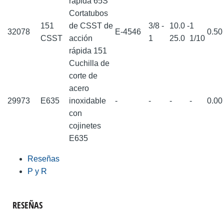
rápida 65S
Cortatubos
151
de CSST de
3/8 -
10.0 -
1
32078
E-4546
0.5
CSST
acción
1
25.0
1/10
rápida 151
Cuchilla de
corte de
acero
29973
E635
inoxidable
-
-
-
-
0.0
con
cojinetes
E635
Reseñas
P y R