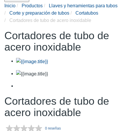
Inicio
Productos
Llaves y herramientas para tubos
Corte y preparación de tubos
Cortatubos
Cortadores de tubo de acero inoxidable
Cortadores de tubo de
acero inoxidable
Cortadores de tubo de
acero inoxidable
0 reseñas
Sin