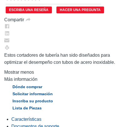
puntuación.
Enlace
ESCRIBA UNA RESEÑA
HACER UNA PREGUNTA
en
la
Compartir
misma
página.
Estos cortadores de tubería han sido diseñados para
optimizar el desempeño con tubos de acero inoxidable.
Mostrar menos
Más información
Dónde comprar
Solicitar información
Inscriba su producto
Lista de Piezas
Características
Documentos de soporte