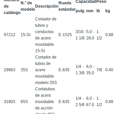
Capacidad
Peso
N.° de
Rueda
de
Descripción
modelo
estándar
pulg.
mm
lb
kg
catálogo
Cortador de
tubos y
conductos
3/16 -
5.0 -
1
97212
15-SI
E-1525
0.6
de acero
1 1/8
28.0
1/2
inoxidable
15-SI
Cortador de
tubos de
1/4 -
6.0 -
29963
35S
acero
E-635
7/8
0.4
1 3/8
35.0
inoxidable
modelo 35S
Cortatubos
de acero
1/4 -
6.0 -
1
31803
65S
inoxidable
E-635
0.6
2 5/8
67.0
1/2
de acción