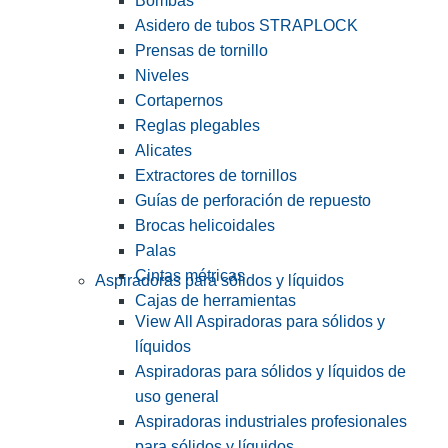
Bombas
Asidero de tubos STRAPLOCK
Prensas de tornillo
Niveles
Cortapernos
Reglas plegables
Alicates
Extractores de tornillos
Guías de perforación de repuesto
Brocas helicoidales
Palas
Cintas métricas
Aspiradoras para sólidos y líquidos
Cajas de herramientas
View All Aspiradoras para sólidos y
líquidos
Aspiradoras para sólidos y líquidos de
uso general
Aspiradoras industriales profesionales
para sólidos y líquidos