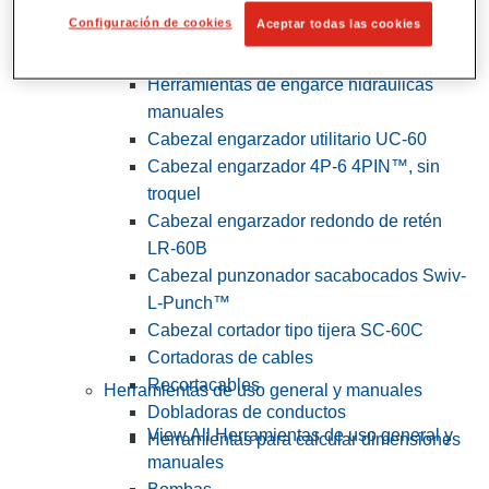
Configuración de cookies
Aceptar todas las cookies
View All Herramientas de servicios
públicos y de electricistas
Herramientas de engarce hidráulicas
manuales
Cabezal engarzador utilitario UC-60
Cabezal engarzador 4P-6 4PIN™, sin
troquel
Cabezal engarzador redondo de retén
LR-60B
Cabezal punzonador sacabocados Swiv-
L-Punch™
Cabezal cortador tipo tijera SC-60C
Cortadoras de cables
Recortacables
Herramientas de uso general y manuales
Dobladoras de conductos
View All Herramientas de uso general y
Herramientas para calcular dimensiones
manuales