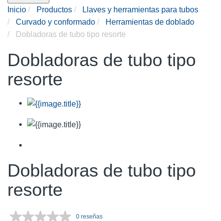
Inicio
Productos
Llaves y herramientas para tubos
Curvado y conformado
Herramientas de doblado
Dobladoras de tubo tipo resorte
Dobladoras de tubo tipo
resorte
Dobladoras de tubo tipo
resorte
0 reseñas
Sin