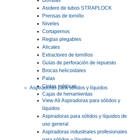
Bombas
Asidero de tubos STRAPLOCK
Prensas de tornillo
Niveles
Cortapernos
Reglas plegables
Alicates
Extractores de tornillos
Guías de perforación de repuesto
Brocas helicoidales
Palas
Cintas métricas
Aspiradoras para sólidos y líquidos
Cajas de herramientas
View All Aspiradoras para sólidos y
líquidos
Aspiradoras para sólidos y líquidos de
uso general
Aspiradoras industriales profesionales
para sólidos y líquidos