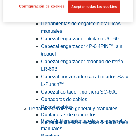
Configuración de cookies
Aceptar todas las cookies
View All Herramientas de servicios
públicos y de electricistas
Herramientas de engarce hidráulicas
manuales
Cabezal engarzador utilitario UC-60
Cabezal engarzador 4P-6 4PIN™, sin
troquel
Cabezal engarzador redondo de retén
LR-60B
Cabezal punzonador sacabocados Swiv-
L-Punch™
Cabezal cortador tipo tijera SC-60C
Cortadoras de cables
Recortacables
Herramientas de uso general y manuales
Dobladoras de conductos
View All Herramientas de uso general y
Herramientas para calcular dimensiones
manuales