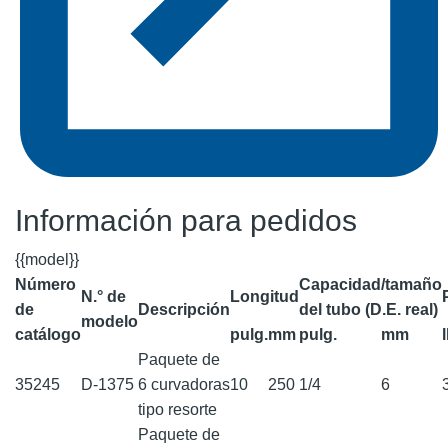
Información para pedidos
{{model}}
Número
Capacidad/tamaño
N.° de
Longitud
de
Descripción
del tubo (D.E. real)
modelo
catálogo
pulg.
mm
pulg.
mm
Paquete de
35245
D-1375
6 curvadoras
10
250
1/4
6
tipo resorte
Paquete de