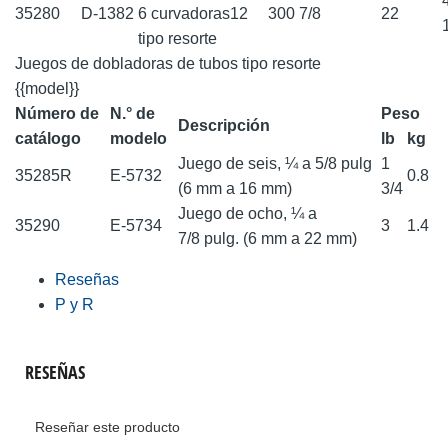
35280
D-1382
6 curvadoras
12
300
7/8
22
tipo resorte
Juegos de dobladoras de tubos tipo resorte
{{model}}
Número de
N.° de
Peso
Descripción
catálogo
modelo
lb
kg
Juego de seis, ¼ a 5/8 pulg
1
35285R
E-5732
0.8
(6 mm a 16 mm)
3/4
Juego de ocho, ¼ a
35290
E-5734
3
1.4
7/8 pulg. (6 mm a 22 mm)
Reseñas
P y R