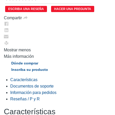
puntuación.
Enlace
ESCRIBA UNA RESEÑA
HACER UNA PREGUNTA
en
la
Compartir
misma
página.
Mostrar menos
Más información
Dónde comprar
Inscriba su producto
Características
Documentos de soporte
Información para pedidos
Reseñas / P y R
Características