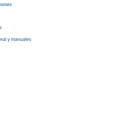
siones
s
eral y manuales