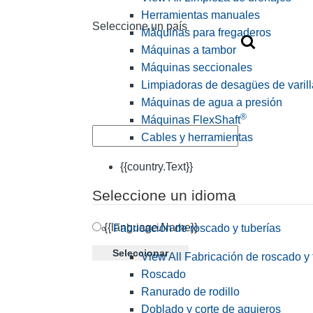
Herramientas manuales
Seleccione un país
Máquinas para fregaderos
Máquinas a tambor
Máquinas seccionales
Limpiadoras de desagües de varill
Máquinas de agua a presión
®
Máquinas FlexShaft
Cables y herramientas
{{country.Text}}
Seleccione un idioma
{{language.Name}}
Fabricación de roscado y tuberías
Seleccionar
View All Fabricación de roscado y 
Roscado
Ranurado de rodillo
Doblado y corte de agujeros