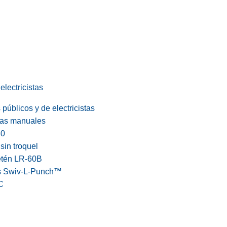
electricistas
públicos y de electricistas
cas manuales
60
in troquel
etén LR-60B
s Swiv-L-Punch™
C