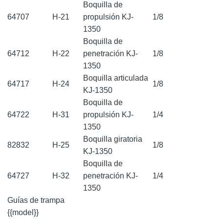
Boquilla de
64707
H-21
propulsión KJ-
1/8
1350
Boquilla de
64712
H-22
penetración KJ-
1/8
1350
Boquilla articulada
64717
H-24
1/8
KJ-1350
Boquilla de
64722
H-31
propulsión KJ-
1/4
1350
Boquilla giratoria
82832
H-25
1/8
KJ-1350
Boquilla de
64727
H-32
penetración KJ-
1/4
1350
Guías de trampa
{{model}}