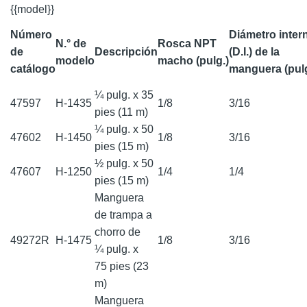
{{model}}
Número
Diámetro inter
N.° de
Rosca NPT
de
Descripción
(D.I.) de la
modelo
macho (pulg.)
catálogo
manguera (pulg
¼ pulg. x 35
47597
H-1435
1/8
3/16
pies (11 m)
¼ pulg. x 50
47602
H-1450
1/8
3/16
pies (15 m)
½ pulg. x 50
47607
H-1250
1/4
1/4
pies (15 m)
Manguera
de trampa a
chorro de
49272R
H-1475
1/8
3/16
¼ pulg. x
75 pies (23
m)
Manguera