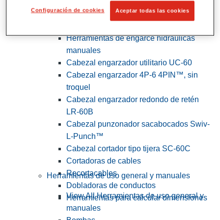
Configuración de cookies
Aceptar todas las cookies
View All Herramientas de servicios
públicos y de electricistas
Herramientas de engarce hidráulicas
manuales
Cabezal engarzador utilitario UC-60
Cabezal engarzador 4P-6 4PIN™, sin
troquel
Cabezal engarzador redondo de retén
LR-60B
Cabezal punzonador sacabocados Swiv-
L-Punch™
Cabezal cortador tipo tijera SC-60C
Cortadoras de cables
Recortacables
Herramientas de uso general y manuales
Dobladoras de conductos
View All Herramientas de uso general y
Herramientas para calcular dimensiones
manuales