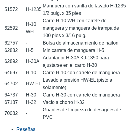
Manguera con varilla de lavado H-1235
51572
H-1235
1/2 pulg. x 35 pies
Carro H-10 WH con carrete de
H-10
62592
manguera y manguera de trampa de
WH
100 pies x 3/16 pulg.
62757
-
Bolsa de almacenamiento de nailon
62882
H-5
Minicarrete de manguera H-5
Adaptador H-30A KJ-1350 para
62892
H-30A
ajustarse en el carro H-30
64697
H-10
Carro H-10 con carrete de manguera
Lavado a presión HW-EL (pistola
64702
HW-EL
solamente)
64737
H-30
Carro H-30 con carrete de manguera
67187
H-32
Vacío a chorro H-32
Guantes de limpieza de desagües de
70032
-
PVC
Reseñas