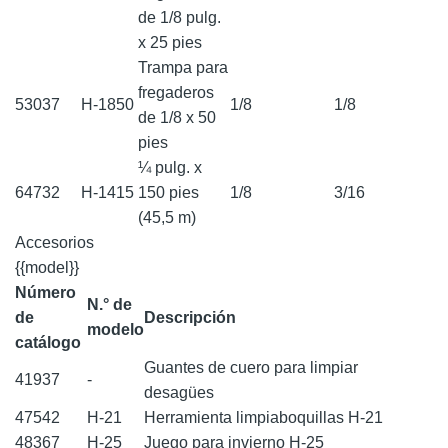
de 1/8 pulg.
x 25 pies
Trampa para
fregaderos
53037
H-1850
1/8
1/8
de 1/8 x 50
pies
¼ pulg. x
64732
H-1415
150 pies
1/8
3/16
(45,5 m)
Accesorios
{{model}}
Número
N.° de
de
Descripción
modelo
catálogo
Guantes de cuero para limpiar
41937
-
desagües
47542
H-21
Herramienta limpiaboquillas H-21
48367
H-25
Juego para invierno H-25