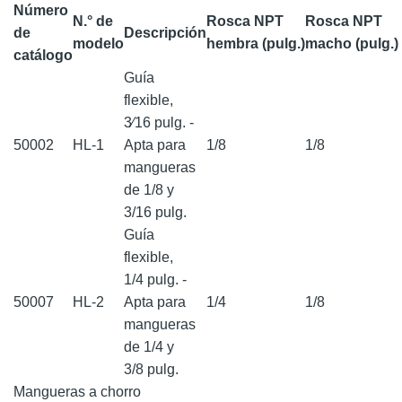
Número
N.° de
Rosca NPT
Rosca NPT
de
Descripción
modelo
hembra (pulg.)
macho (pulg.)
catálogo
Guía
f lexible,
3⁄16 pulg. -
50002
HL-1
Apta para
1/8
1/8
mangueras
de 1/8 y
3/16 pulg.
Guía
f lexible,
1/4 pulg. -
50007
HL-2
Apta para
1/4
1/8
mangueras
de 1/4 y
3/8 pulg.
Mangueras a chorro