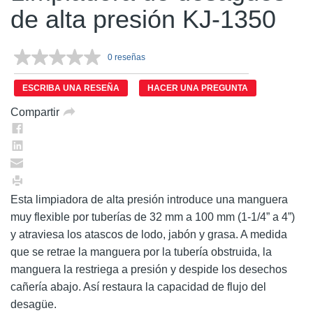
de alta presión KJ-1350
0 reseñas
Sin
puntuación.
Enlace
ESCRIBA UNA RESEÑA
HACER UNA PREGUNTA
en
la
Compartir
misma
página.
Esta limpiadora de alta presión introduce una manguera
muy flexible por tuberías de 32 mm a 100 mm (1-1/4” a 4”)
y atraviesa los atascos de lodo, jabón y grasa. A medida
que se retrae la manguera por la tubería obstruida, la
manguera la restriega a presión y despide los desechos
cañería abajo. Así restaura la capacidad de flujo del
desagüe.