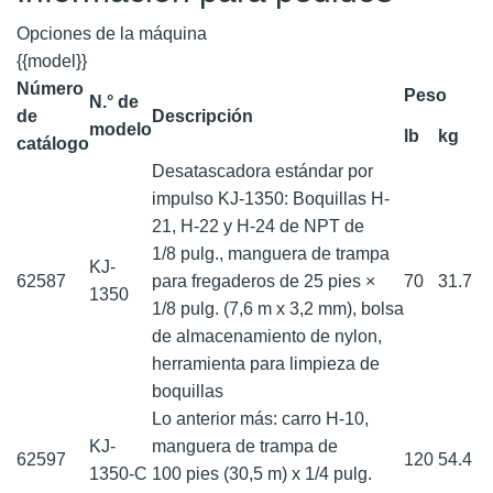
Opciones de la máquina
{{model}}
Número
Peso
N.° de
de
Descripción
modelo
lb
kg
catálogo
Desatascadora estándar por
impulso KJ-1350: Boquillas H-
21, H-22 y H-24 de NPT de
1/8 pulg., manguera de trampa
KJ-
62587
para fregaderos de 25 pies ×
70
31.7
1350
1/8 pulg. (7,6 m x 3,2 mm), bolsa
de almacenamiento de nylon,
herramienta para limpieza de
boquillas
Lo anterior más: carro H-10,
KJ-
manguera de trampa de
62597
120
54.4
1350-C
100 pies (30,5 m) x 1/4 pulg.