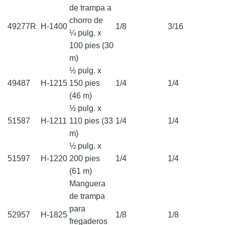
de trampa a
chorro de
49277R
H-1400
1/8
3/16
¼ pulg. x
100 pies (30
m)
½ pulg. x
49487
H-1215
150 pies
1/4
1/4
(46 m)
½ pulg. x
51587
H-1211
110 pies (33
1/4
1/4
m)
½ pulg. x
51597
H-1220
200 pies
1/4
1/4
(61 m)
Manguera
de trampa
para
52957
H-1825
1/8
1/8
fregaderos