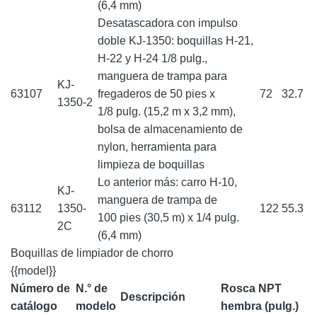
(6,4 mm)
Desatascadora con impulso
doble KJ-1350: boquillas H-21,
H-22 y H-24 1/8 pulg.,
manguera de trampa para
KJ-
63107
fregaderos de 50 pies x
72
32.7
1350-2
1/8 pulg. (15,2 m x 3,2 mm),
bolsa de almacenamiento de
nylon, herramienta para
limpieza de boquillas
Lo anterior más: carro H-10,
KJ-
manguera de trampa de
63112
1350-
122
55.3
100 pies (30,5 m) x 1/4 pulg.
2C
(6,4 mm)
Boquillas de limpiador de chorro
{{model}}
Número de
N.° de
Rosca NPT
Descripción
catálogo
modelo
hembra (pulg.)