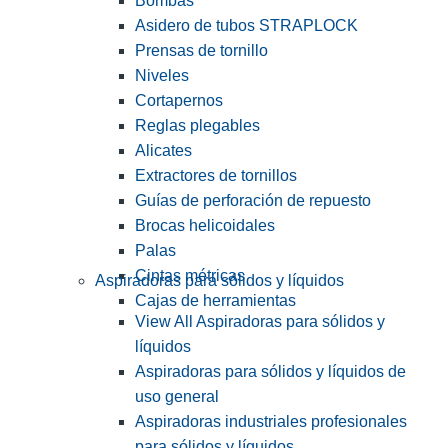
Bombas
Asidero de tubos STRAPLOCK
Prensas de tornillo
Niveles
Cortapernos
Reglas plegables
Alicates
Extractores de tornillos
Guías de perforación de repuesto
Brocas helicoidales
Palas
Cintas métricas
Aspiradoras para sólidos y líquidos
Cajas de herramientas
View All Aspiradoras para sólidos y
líquidos
Aspiradoras para sólidos y líquidos de
uso general
Aspiradoras industriales profesionales
para sólidos y líquidos