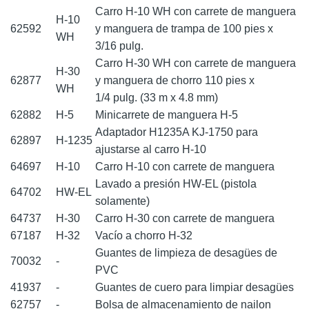
Carro H-10 WH con carrete de manguera
H-10
62592
y manguera de trampa de 100 pies x
WH
3/16 pulg.
Carro H-30 WH con carrete de manguera
H-30
62877
y manguera de chorro 110 pies x
WH
1/4 pulg. (33 m x 4.8 mm)
62882
H-5
Minicarrete de manguera H-5
Adaptador H1235A KJ-1750 para
62897
H-1235
ajustarse al carro H-10
64697
H-10
Carro H-10 con carrete de manguera
Lavado a presión HW-EL (pistola
64702
HW-EL
solamente)
64737
H-30
Carro H-30 con carrete de manguera
67187
H-32
Vacío a chorro H-32
Guantes de limpieza de desagües de
70032
-
PVC
41937
-
Guantes de cuero para limpiar desagües
62757
-
Bolsa de almacenamiento de nailon