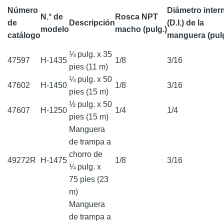
Número
Diámetro inter
N.° de
Rosca NPT
de
Descripción
(D.I.) de la
modelo
macho (pulg.)
catálogo
manguera (pulg
¼ pulg. x 35
47597
H-1435
1/8
3/16
pies (11 m)
¼ pulg. x 50
47602
H-1450
1/8
3/16
pies (15 m)
½ pulg. x 50
47607
H-1250
1/4
1/4
pies (15 m)
Manguera
de trampa a
chorro de
49272R
H-1475
1/8
3/16
¼ pulg. x
75 pies (23
m)
Manguera
de trampa a