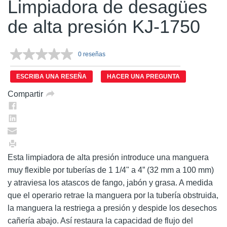
Limpiadora de desagües
de alta presión KJ-1750
0 reseñas
Sin
puntuación.
Enlace
ESCRIBA UNA RESEÑA
HACER UNA PREGUNTA
en
la
Compartir
misma
página.
Esta limpiadora de alta presión introduce una manguera
muy flexible por tuberías de 1 1/4" a 4” (32 mm a 100 mm)
y atraviesa los atascos de fango, jabón y grasa. A medida
que el operario retrae la manguera por la tubería obstruida,
la manguera la restriega a presión y despide los desechos
cañería abajo. Así restaura la capacidad de flujo del