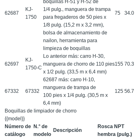
boquillas H-51 y H-52 de
KJ-
1/4 pulg., manguera de trampa
62687
75
34.0
1750
para fregaderos de 50 pies x
1/8 pulg. (15,2 m x 3,2 mm),
bolsa de almacenamiento de
nailon, herramienta para
limpieza de boquillas
Lo anterior más: carro H-30,
KJ-
62697
manguera de chorro de 110 pies
155
70.3
1750-C
x 1/2 pulg. (33,5 m x 6,4 mm)
62687 más: carro H-10,
manguera de trampa de
67332
67332
125
56.7
100 pies x 1/4 pulg. (30,5 m x
6,4 mm)
Boquillas de limpiador de chorro
{{model}}
Número de
N.° de
Rosca NPT
Descripción
catálogo
modelo
hembra (pulg.)