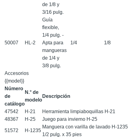
de 1/8 y
3/16 pulg.
Guía
f lexible,
1/4 pulg. -
50007
HL-2
Apta para
1/4
1/8
mangueras
de 1/4 y
3/8 pulg.
Accesorios
{{model}}
Número
N.° de
de
Descripción
modelo
catálogo
47542
H-21
Herramienta limpiaboquillas H-21
48367
H-25
Juego para invierno H-25
Manguera con varilla de lavado H-1235
51572
H-1235
1/2 pulg. x 35 pies