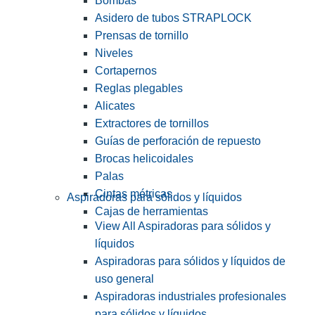
Bombas
Asidero de tubos STRAPLOCK
Prensas de tornillo
Niveles
Cortapernos
Reglas plegables
Alicates
Extractores de tornillos
Guías de perforación de repuesto
Brocas helicoidales
Palas
Cintas métricas
Aspiradoras para sólidos y líquidos
Cajas de herramientas
View All Aspiradoras para sólidos y
líquidos
Aspiradoras para sólidos y líquidos de
uso general
Aspiradoras industriales profesionales
para sólidos y líquidos