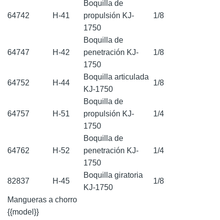
Boquilla de
64742
H-41
propulsión KJ-
1/8
1750
Boquilla de
64747
H-42
penetración KJ-
1/8
1750
Boquilla articulada
64752
H-44
1/8
KJ-1750
Boquilla de
64757
H-51
propulsión KJ-
1/4
1750
Boquilla de
64762
H-52
penetración KJ-
1/4
1750
Boquilla giratoria
82837
H-45
1/8
KJ-1750
Mangueras a chorro
{{model}}