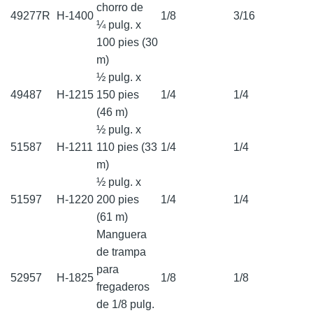
chorro de
49277R
H-1400
1/8
3/16
¼ pulg. x
100 pies (30
m)
½ pulg. x
49487
H-1215
150 pies
1/4
1/4
(46 m)
½ pulg. x
51587
H-1211
110 pies (33
1/4
1/4
m)
½ pulg. x
51597
H-1220
200 pies
1/4
1/4
(61 m)
Manguera
de trampa
para
52957
H-1825
1/8
1/8
fregaderos
de 1/8 pulg.