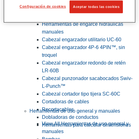
Configuración de cookies
Aceptar todas las cookies
View All Herramientas de servicios
públicos y de electricistas
Herramientas de engarce hidráulicas
manuales
Cabezal engarzador utilitario UC-60
Cabezal engarzador 4P-6 4PIN™, sin
troquel
Cabezal engarzador redondo de retén
LR-60B
Cabezal punzonador sacabocados Swiv-
L-Punch™
Cabezal cortador tipo tijera SC-60C
Cortadoras de cables
Recortacables
Herramientas de uso general y manuales
Dobladoras de conductos
View All Herramientas de uso general y
Herramientas para calcular dimensiones
manuales