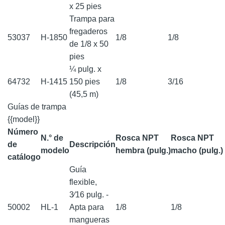
x 25 pies
Trampa para
fregaderos
53037
H-1850
1/8
1/8
de 1/8 x 50
pies
¼ pulg. x
64732
H-1415
150 pies
1/8
3/16
(45,5 m)
Guías de trampa
{{model}}
Número
N.° de
Rosca NPT
Rosca NPT
de
Descripción
modelo
hembra (pulg.)
macho (pulg.)
catálogo
Guía
f lexible,
3⁄16 pulg. -
50002
HL-1
Apta para
1/8
1/8
mangueras